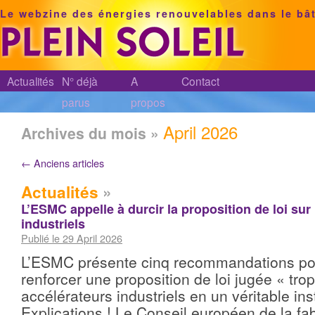
Le webzine des énergies renouvelables dans le bâ
Actualités
N° déjà
A
Contact
parus
propos
April 2026
Archives du mois »
←
Anciens articles
Actualités
»
L’ESMC appelle à durcir la proposition de loi sur
industriels
Publié le 29 April 2026
L’ESMC présente cinq recommandations pou
renforcer une proposition de loi jugée « trop
accélérateurs industriels en un véritable ins
Explications ! Le Conseil européen de la fab