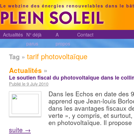
Le webzine des énergies renouvelables dans le bâ
Actualités
N° déjà
A
Contact
parus
propos
tarif photovoltaïque
Tag »
Actualités
»
Le soutien fiscal du photovoltaïque dans le coll
Publié le 9 July 2010
Dans les Echos en date des 9 e
apprend que Jean-louis Borloo 
dans les avantages fiscaux de
verte », y compris, et surtout
en photovoltaïque. Il propose
suite
→