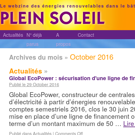
Le webzine des énergies renouvelables dans le bâ
Actualités
N° déjà
A
Contact
parus
propos
October 2016
Archives du mois »
Actualités
»
Global EcoPower : sécurisation d'une ligne de 
Publié le 29 October 2016
Global EcoPower, constructeur de centrales
d’électricité à partir d’énergies renouvelabl
comptes semestriels 2016, clos le 30 juin 2
mise en place d’une ligne de financement ob
terme d’un montant maximum de 50 …
Lire
Publié dans
Actualités
|
Comments Off