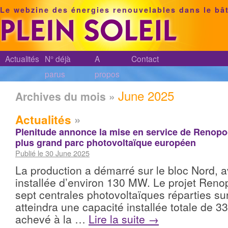
Le webzine des énergies renouvelables dans le bâ
Actualités
N° déjà
A
Contact
parus
propos
June 2025
Archives du mois »
Actualités
»
Plenitude annonce la mise en service de Renopo
plus grand parc photovoltaïque européen
Publié le 30 June 2025
La production a démarré sur le bloc Nord, 
installée d’environ 130 MW. Le projet Ren
sept centrales photovoltaïques réparties su
atteindra une capacité installée totale de 
achevé à la …
Lire la suite
→