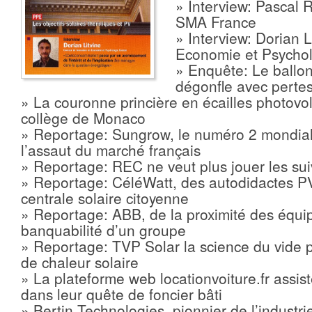
» Interview: Pascal 
SMA France
» Interview: Dorian L
Economie et Psychol
» Enquête: Le ballo
dégonfle avec pertes
» La couronne princière en écailles photovo
collège de Monaco
» Reportage: Sungrow, le numéro 2 mondial
l’assaut du marché français
» Reportage: REC ne veut plus jouer les su
» Reportage: CéléWatt, des autodidactes P
centrale solaire citoyenne
» Reportage: ABB, de la proximité des équip
banquabilité d’un groupe
» Reportage: TVP Solar la science du vide po
de chaleur solaire
» La plateforme web locationvoiture.fr assis
dans leur quête de foncier bâti
» Bertin Technologies, pionnier de l’industr