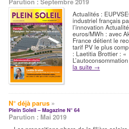
Parution : Septembre 2019
Actualités : EUPVSEC
industriel français p
l’innovation Actualit
euros/MWh : avec Ak
France détient le r
tarif PV le plus compé
: Laetitia Brottier : «
L’autoconsommation 
la suite
→
N° déjà parus
»
Plein Soleil – Magazine N° 64
Parution : Mai 2019
» Les propositions phare de la filière solaire