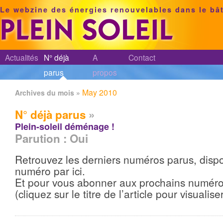
Le webzine des énergies renouvelables dans le bâ
Actualités
N° déjà
A
Contact
parus
propos
May 2010
Archives du mois »
N° déjà parus
»
Plein-soleil déménage !
Parution : Oui
Retrouvez les derniers numéros parus, dispo
numéro par ici.
Et pour vous abonner aux prochains numéros,
(cliquez sur le titre de l’article pour visualise