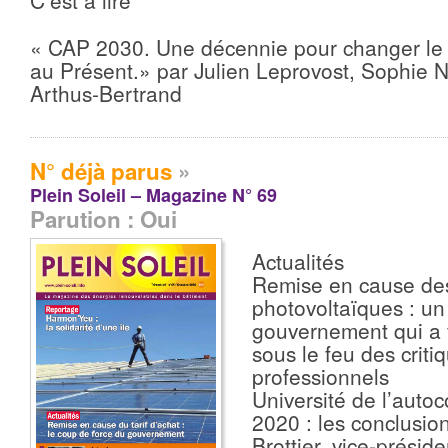
C’est à lire
« CAP 2030. Une décennie pour changer le
au Présent.» par Julien Leprovost, Sophie 
Arthus-Bertrand
N° déjà parus
»
Plein Soleil – Magazine N° 69
Parution : Oui
Actualités
Remise en cause des
photovoltaïques : un
gouvernement qui a f
sous le feu des criti
professionnels
Université de l’aut
2020 : les conclusion
Brottier, vice-prés