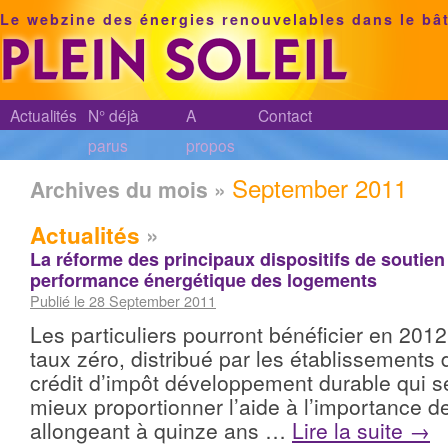
Le webzine des énergies renouvelables dans le bâ
Actualités
N° déjà
A
Contact
parus
propos
September 2011
Archives du mois »
Actualités
»
La réforme des principaux dispositifs de soutien 
performance énergétique des logements
Publié le 28 September 2011
Les particuliers pourront bénéficier en 2012
taux zéro, distribué par les établissements d
crédit d’impôt développement durable qui s
mieux proportionner l’aide à l’importance d
allongeant à quinze ans …
Lire la suite
→