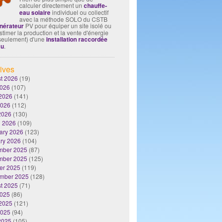
calculer directement un
chauffe-
eau solaire
individuel ou collectif
avec la méthode SOLO du CSTB
nérateur
PV pour équiper un site isolé ou
timer la production et la vente d'énergie
seulement) d'une
installation raccordée
au
.
ives
t 2026
(19)
2026
(107)
2026
(141)
2026
(112)
 2026
(130)
 2026
(109)
ary 2026
(123)
ry 2026
(104)
mber 2025
(87)
mber 2025
(125)
er 2025
(119)
mber 2025
(128)
t 2025
(71)
2025
(86)
2025
(121)
2025
(94)
 2025
(105)