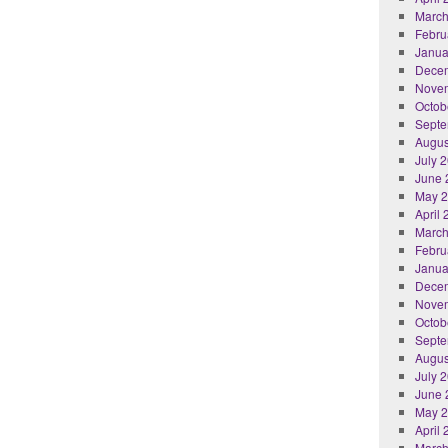
March
Febru
Janua
Dece
Nove
Octob
Septe
Augus
July 
June 
May 
April
March
Febru
Janua
Dece
Nove
Octob
Septe
Augus
July 
June 
May 
April
March