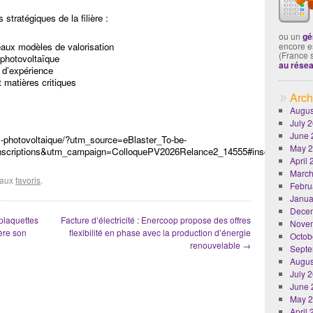
 stratégiques de la filière :
ou un
gé
veaux modèles de valorisation
encore es
(France 
u photovoltaïque
au rése
s d’expérience
 matières critiques
Arch
Augus
July 
June 
l-photovoltaique/?utm_source=eBlaster_To-be-
May 
scriptions&utm_campaign=ColloquePV2026Relance2_14555#inscriptions
April
March
r aux
favoris
.
Febru
Janua
Dece
plaquettes
Facture d’électricité : Enercoop propose des offres
Nove
ère son
flexibilité en phase avec la production d’énergie
Octob
renouvelable
→
Septe
Augus
July 
June 
May 
April