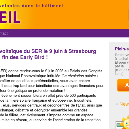
velables dans le bâtiment
ntact
Plein-
voltaïque du SER le 9 juin à Strasbourg
Retrouve
 fin des Early Bird !
à l’achat
Et pour 
par là.
(cliquez s
SER) donne rendez-vous le 9 juin 2026 au Palais des Congrès
liens)
que National Photovoltaïque intitulée
“La révolution solaire !
profiter de conditions préférentielles, vous avez encore
, il sera trop tard pour bénéficier des avantages financiers pour
eur énergétique en profonde mutation !
, l’événement rassemblera en effet près de 500 participants
é de la filière solaire française et européenne. Industriels,
News
, élus, services centraux et déconcentrés de l’État, ainsi que
échanger, débattre et décrypter ensemble les grandes
t de la filière, cet événement s’impose comme un espace
e mise en réseau, au service de l’accélération de la transition