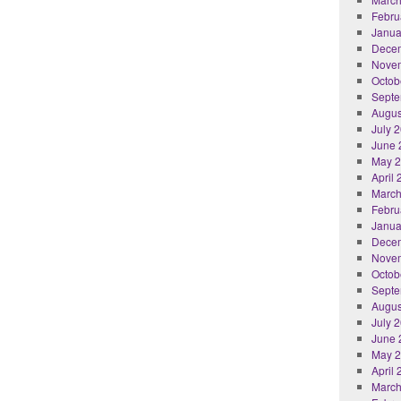
Febru
Janua
Dece
Nove
Octob
Septe
Augus
July 
June 
May 
April
March
Febru
Janua
Dece
Nove
Octob
Septe
Augus
July 
June 
May 
April
March