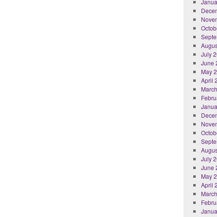
Janua
Dece
Nove
Octob
Septe
Augus
July 
June 
May 
April
March
Febru
Janua
Dece
Nove
Octob
Septe
Augus
July 
June 
May 
April
March
Febru
Janua