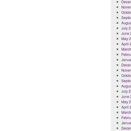
Dece
Nove
Octob
Septe
Augus
July 
June 
May 
April
March
Febru
Janua
Dece
Nove
Octob
Septe
Augus
July 
June 
May 
April
March
Febru
Janua
Dece