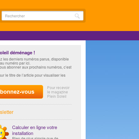
soleil déménage !
z les derniers numéros parus, disponible
 au numéro par ici.
vous abonner aux prochains numéros, c’est
ur le titre de l’article pour visualiser les
letter
Calculer en ligne votre
installation
Rien de plus simple que de