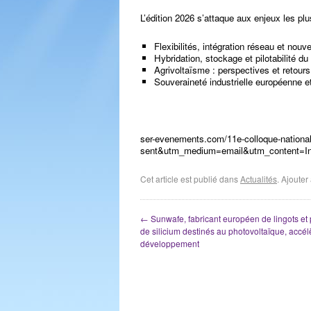
L’édition 2026 s’attaque aux enjeux les plus
Flexibilités, intégration réseau et nou
Hybridation, stockage et pilotabilité d
Agrivoltaïsme : perspectives et retour
Souveraineté industrielle européenne et
ser-evenements.com/11e-colloque-nationa
sent&utm_medium=email&utm_content=In
Cet article est publié dans
Actualités
. Ajoute
←
Sunwafe, fabricant européen de lingots et 
de silicium destinés au photovoltaïque, accél
développement