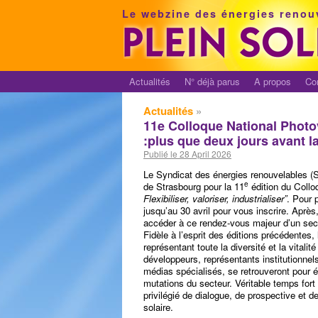
Le webzine des énergies renou
Actualités
N° déjà parus
A propos
Co
Actualités
»
11e Colloque National Photo
:plus que deux jours avant la
Publié le 28 April 2026
Le Syndicat des énergies renouvelables (
e
de Strasbourg pour la 11
édition du Collo
Flexibiliser, valoriser, industrialiser”
. Pour 
jusqu’au 30 avril pour vous inscrire. Après
accéder à ce rendez-vous majeur d’un sect
Fidèle à l’esprit des éditions précédentes
représentant toute la diversité et la vitalit
développeurs, représentants institutionnels
médias spécialisés, se retrouveront pour 
mutations du secteur. Véritable temps for
privilégié de dialogue, de prospective et d
solaire.