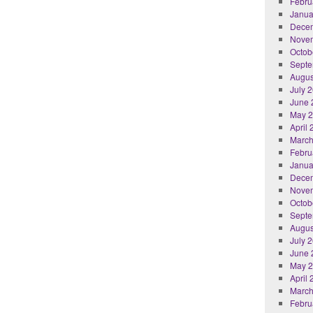
Febru
Janua
Dece
Nove
Octob
Septe
Augus
July 
June 
May 
April
March
Febru
Janua
Dece
Nove
Octob
Septe
Augus
July 
June 
May 
April
March
Febru