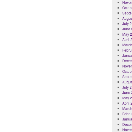
Nove
Octob
Septe
Augus
July 
June 
May 
April
March
Febru
Janua
Dece
Nove
Octob
Septe
Augus
July 
June 
May 
April
March
Febru
Janua
Dece
Nove