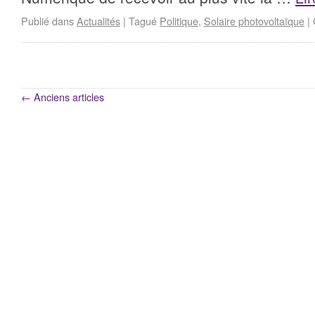
Publié dans
Actualités
|
Tagué
Politique
,
Solaire photovoltaïque
|
←
Anciens articles