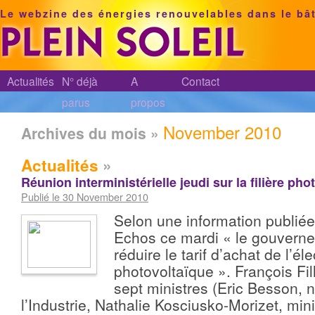
Le webzine des énergies renouvelables dans le bâ
Actualités
N° déjà
A
Contact
parus
propos
November 2010
Archives du mois »
Actualités
»
Réunion interministérielle jeudi sur la filière pho
Publié le 30 November 2010
Selon une information publiée
Echos ce mardi « le gouverne
réduire le tarif d’achat de l’éle
photovoltaïque ». François Fi
sept ministres (Eric Besson, 
l’Industrie, Nathalie Kosciusko-Morizet, mi