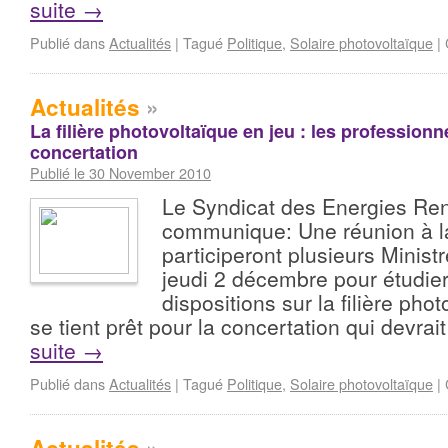
suite
→
Publié dans
Actualités
|
Tagué
Politique
,
Solaire photovoltaïque
|
Actualités
»
La filière photovoltaïque en jeu : les professionn
concertation
Publié le 30 November 2010
Le Syndicat des Energies Re
communique: Une réunion à l
participeront plusieurs Minist
jeudi 2 décembre pour étudie
dispositions sur la filière ph
se tient prêt pour la concertation qui devrai
suite
→
Publié dans
Actualités
|
Tagué
Politique
,
Solaire photovoltaïque
|