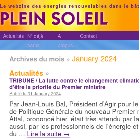
Le webzine des énergies renouvelables dans le bâ
Actualités
N° déjà
A
Contact
parus
propos
January 2024
Archives du mois »
Actualités
»
TRIBUNE / La lutte contre le changement climati
d’être la priorité du Premier ministre
Publié le 31 January 2024
Par Jean-Louis Bal, Président d’Agir pour le
de Politique Générale du nouveau Premier m
Attal, prononcé hier, était très attendu par la
aussi, par les professionnels de l’énergie e
du …
Lire la suite
→