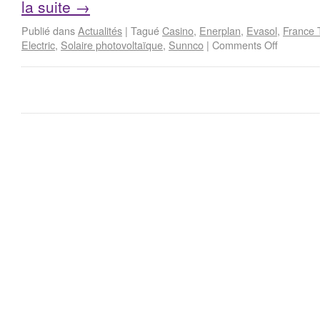
la suite
→
Publié dans
Actualités
|
Tagué
Casino
,
Enerplan
,
Evasol
,
France T
Electric
,
Solaire photovoltaïque
,
Sunnco
|
Comments Off