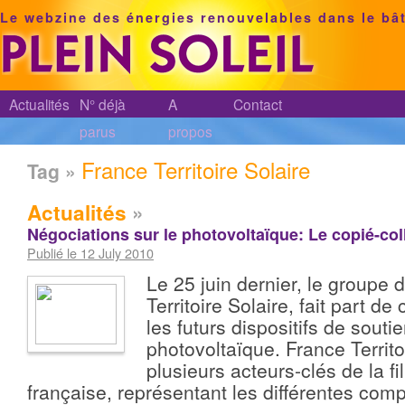
Le webzine des énergies renouvelables dans le bâ
Actualités
N° déjà
A
Contact
parus
propos
France Territoire Solaire
Tag »
Actualités
»
Négociations sur le photovoltaïque: Le copié-co
Publié le 12 July 2010
Le 25 juin dernier, le groupe 
Territoire Solaire, fait part de
les futurs dispositifs de souti
photovoltaïque. France Territo
plusieurs acteurs-clés de la fi
française, représentant les différentes c