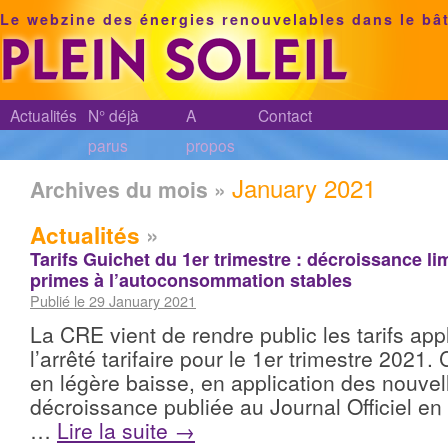
Le webzine des énergies renouvelables dans le bâ
Actualités
N° déjà
A
Contact
parus
propos
January 2021
Archives du mois »
Actualités
»
Tarifs Guichet du 1er trimestre : décroissance lim
primes à l’autoconsommation stables
Publié le 29 January 2021
La CRE vient de rendre public les tarifs appl
l’arrêté tarifaire pour le 1er trimestre 2021.
en légère baisse, en application des nouvel
décroissance publiée au Journal Officiel en 
…
Lire la suite
→