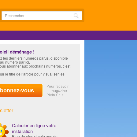
soleil déménage !
z les derniers numéros parus, disponible
 au numéro par ici.
vous abonner aux prochains numéros, c’est
ur le titre de l’article pour visualiser les
letter
Calculer en ligne votre
installation
Rien de plus simple que de