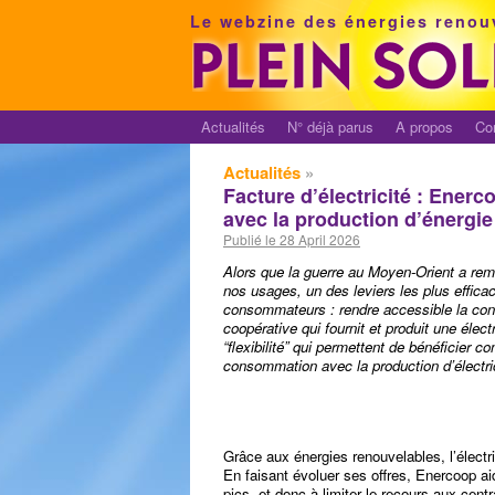
Le webzine des énergies renou
Actualités
N° déjà parus
A propos
Co
Actualités
»
Facture d’électricité : Enerc
avec la production d’énergie
Publié le 28 April 2026
Alors que la guerre au Moyen-Orient a remi
nos usages, un des leviers les plus efficac
consommateurs : rendre accessible la con
coopérative qui fournit et produit une élec
“flexibilité” qui permettent de bénéficier
consommation avec la production d’électri
Grâce aux énergies renouvelables, l’électri
En faisant évoluer ses offres, Enercoop a
pics, et donc à limiter le recours aux cen