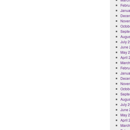
Febru
Janua
Dece
Nove
Octob
Septe
Augus
July 
June 
May 
April
March
Febru
Janua
Dece
Nove
Octob
Septe
Augus
July 
June 
May 
April
March