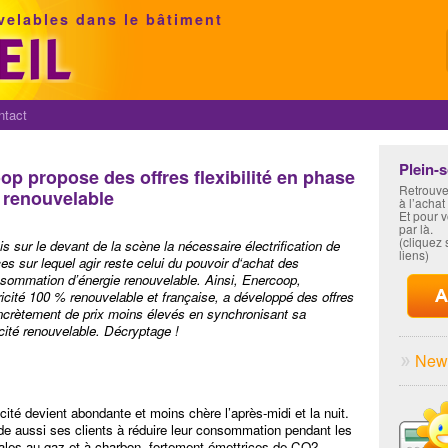
velables dans le bâtiment
ntact
Plein-
oop propose des offres flexibilité en phase
Retrouve
 renouvelable
à l’achat
Et pour 
par là.
(cliquez s
s sur le devant de la scène la nécessaire électrification de
liens)
es sur lequel agir reste celui du pouvoir d‘achat des
sommation d’énergie renouvelable. Ainsi, Enercoop,
tricité 100 % renouvelable et française, a développé des offres
 concrètement de prix moins élevés en synchronisant sa
cité renouvelable. Décryptage !
News
cité devient abondante et moins chère l’après-midi et la nuit.
ide aussi ses clients à réduire leur consommation pendant les
trales au gaz et à charbon, fortement émettrices de CO2.