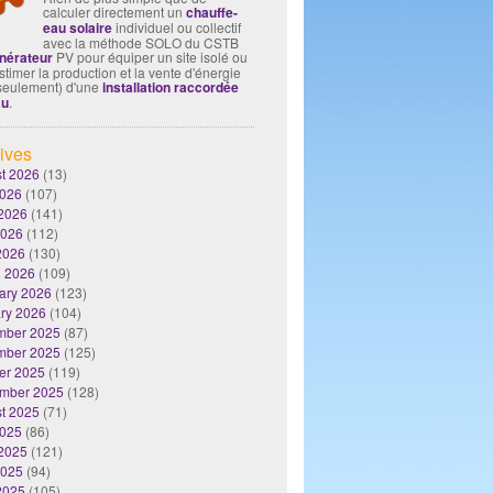
calculer directement un
chauffe-
eau solaire
individuel ou collectif
avec la méthode SOLO du CSTB
nérateur
PV pour équiper un site isolé ou
timer la production et la vente d'énergie
seulement) d'une
installation raccordée
au
.
ives
t 2026
(13)
2026
(107)
2026
(141)
2026
(112)
 2026
(130)
 2026
(109)
ary 2026
(123)
ry 2026
(104)
mber 2025
(87)
mber 2025
(125)
er 2025
(119)
mber 2025
(128)
t 2025
(71)
2025
(86)
2025
(121)
2025
(94)
 2025
(105)