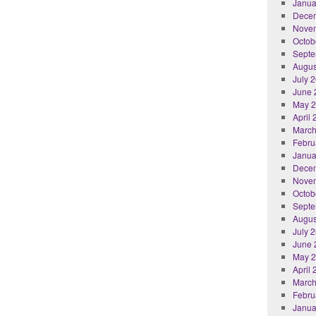
Janua
Dece
Nove
Octob
Septe
Augus
July 
June 
May 
April
March
Febru
Janua
Dece
Nove
Octob
Septe
Augus
July 
June 
May 
April
March
Febru
Janua