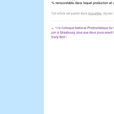
% renouvelable dans lequel production et
Cet article est publié dans
Actualités
. Ajoute
←
11e Colloque National Photovoltaïque du 
juin à Strasbourg :plus que deux jours avant l
Early Bird !