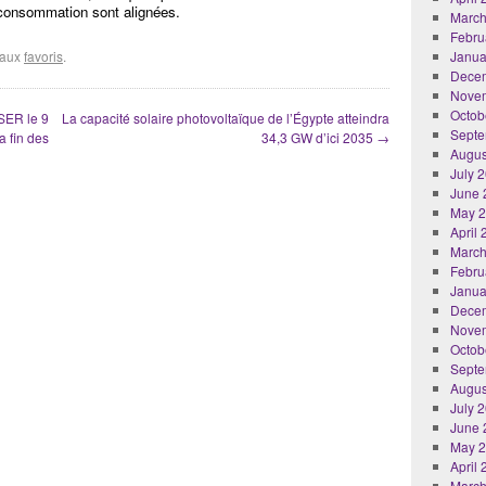
 consommation sont alignées.
March
Febru
r aux
favoris
.
Janua
Dece
Nove
Octob
SER le 9
La capacité solaire photovoltaïque de l’Égypte atteindra
Septe
a fin des
34,3 GW d’ici 2035
→
Augus
July 
June 
May 
April
March
Febru
Janua
Dece
Nove
Octob
Septe
Augus
July 
June 
May 
April
March