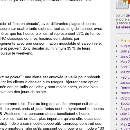
ou un
gé
encore es
(France 
froide” et “saison chaude”, avec différentes plages d’heures
au rése
ppuie sur quatre tarifs distincts tout au long de l’année, avec
ères que les heures pleines, et représentent 53% du temps
C classique dont les horaires sont définis par
Arch
s logements avec une consommation modulable et saisonnière,
Augus
icité et peuvent donc décaler au minimum 35 % de leurs
July 
 ou sur le week-end.
June 
May 
April
March
ur de pointe
” : une alerte est envoyée la veille pour prévenir
Febru
ter les clients à décaler leurs usages. Ajouter cette option
Janua
ée car les tarifs de l’offre y sont moins chers, quand bien
Dece
vé lors des jours de pointe.
Nove
Octob
oie comme telle. Tout au long de l’année, chaque nuit de la
Septe
. Les week-ends et jours fériés sont intégralement en heures
Augus
uit & Week-end, les consommateurs bénéficient d’heures
July 
pleines, soit un écart plus important qu’une offre classique
June 
dis). Fidèle à son modèle coopératif, Enercoop construit ses
May 
consommateurs, afin qu’ils puissent contribuer à un modèle 100
April