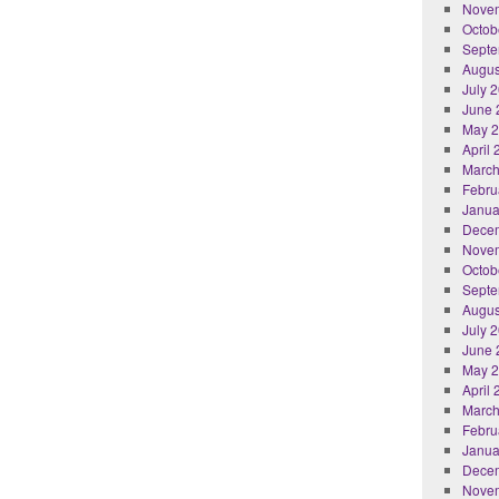
Nove
Octob
Septe
Augus
July 
June 
May 
April
March
Febru
Janua
Dece
Nove
Octob
Septe
Augus
July 
June 
May 
April
March
Febru
Janua
Dece
Nove