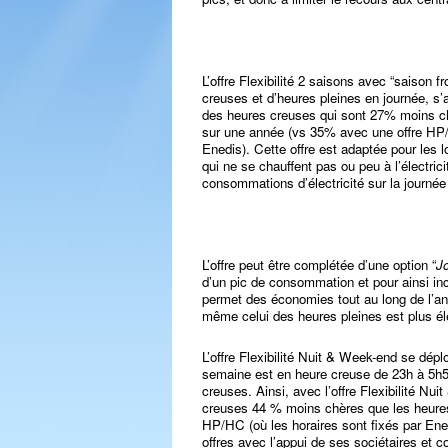
L’offre Flexibilité 2 saisons avec “saison 
creuses et d’heures pleines en journée, s’a
des heures creuses qui sont 27% moins ch
sur une année (vs 35% avec une offre HP/H
Enedis). Cette offre est adaptée pour le
qui ne se chauffent pas ou peu à l’électr
consommations d’électricité sur la journée
L’offre peut être complétée d’une option “
Jo
d’un pic de consommation et pour ainsi inci
permet des économies tout au long de l’ann
même celui des heures pleines est plus éle
L’offre Flexibilité Nuit & Week-end se dépl
semaine est en heure creuse de 23h à 5h59
creuses. Ainsi, avec l’offre Flexibilité N
creuses 44 % moins chères que les heures 
HP/HC (où les horaires sont fixés par Ene
offres avec l’appui de ses sociétaires et 