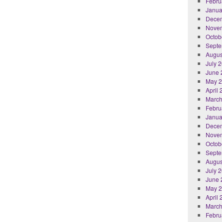
Febru
Janua
Dece
Nove
Octob
Septe
Augus
July 
June 
May 
April
March
Febru
Janua
Dece
Nove
Octob
Septe
Augus
July 
June 
May 
April
March
Febru