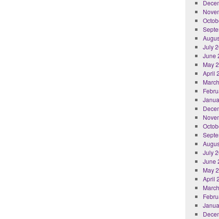
Dece
Nove
Octob
Septe
Augus
July 
June 
May 
April
March
Febru
Janua
Dece
Nove
Octob
Septe
Augus
July 
June 
May 
April
March
Febru
Janua
Dece