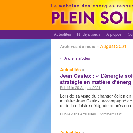
Le webzine des énergies renou
Actualités
N° déjà parus
A propos
Co
August 2021
Archives du mois »
←
Anciens articles
Actualités
»
Jean Castex : « L’énergie sola
stratégie en matière d’énerg
Publié le 29 August 2021
Lors de sa visite du chantier éolien e
ministre Jean Castex, accompagné de l
et de la ministre déléguée auprès du 
Publié dans
Actualités
|
Comments Off
Actualités
»