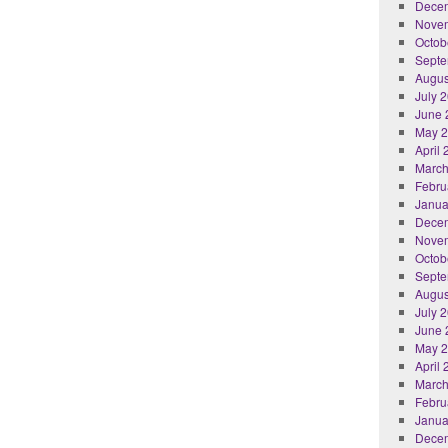
Dece
Nove
Octob
Septe
Augus
July 
June 
May 
April
March
Febru
Janua
Dece
Nove
Octob
Septe
Augus
July 
June 
May 
April
March
Febru
Janua
Dece