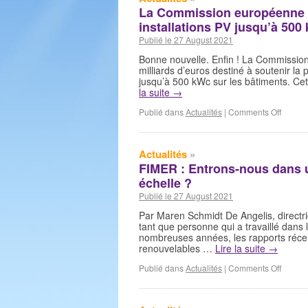
La Commission européenne va
installations PV jusqu’à 500
Publié le 27 August 2021
Bonne nouvelle. Enfin ! La Commission
milliards d’euros destiné à soutenir la p
jusqu’à 500 kWc sur les bâtiments. Cet
la suite
→
Publié dans
Actualités
|
Comments Off
Actualités
»
FIMER : Entrons-nous dans u
échelle ?
Publié le 27 August 2021
Par Maren Schmidt De Angelis, directri
tant que personne qui a travaillé dans
nombreuses années, les rapports récen
renouvelables …
Lire la suite
→
Publié dans
Actualités
|
Comments Off