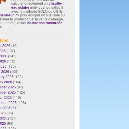
calculer directement un
chauffe-
eau solaire
individuel ou collectif
avec la méthode SOLO du CSTB
nérateur
PV pour équiper un site isolé ou
timer la production et la vente d'énergie
seulement) d'une
installation raccordée
au
.
ives
t 2026
(19)
2026
(107)
2026
(141)
2026
(112)
 2026
(130)
 2026
(109)
ary 2026
(123)
ry 2026
(104)
mber 2025
(87)
mber 2025
(125)
er 2025
(119)
mber 2025
(128)
t 2025
(71)
2025
(86)
2025
(121)
2025
(94)
 2025
(105)