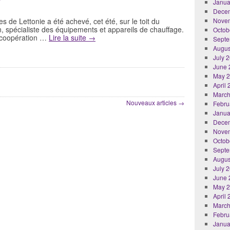
Janua
Dece
 de Lettonie a été achevé, cet été, sur le toit du
Nove
, spécialiste des équipements et appareils de chauffage.
Octob
n coopération …
Lire la suite
→
Septe
Augus
July 
June 
May 
April
March
Nouveaux articles
→
Febru
Janua
Dece
Nove
Octob
Septe
Augus
July 
June 
May 
April
March
Febru
Janua