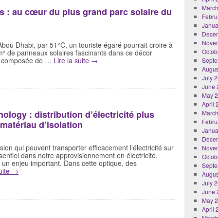
March
s : au cœur du plus grand parc solaire du
Febru
Janua
Dece
Nove
Abou Dhabi, par 51°C, un touriste égaré pourrait croire à
Octob
km² de panneaux solaires fascinants dans ce décor
que composée de …
Lire la suite
→
Septe
Augus
July 
June 
May 
April
logy : distribution d’électricité plus
March
Febru
matériau d’isolation
Janua
Dece
ion qui peuvent transporter efficacement l’électricité sur
Nove
sentiel dans notre approvisionnement en électricité.
Octob
 un enjeu important. Dans cette optique, des
Septe
suite
→
Augus
July 
June 
May 
April
March