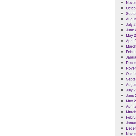
Nove
Octob
Septe
Augus
July 
June 
May 
April
March
Febru
Janua
Dece
Nove
Octob
Septe
Augus
July 
June 
May 
April
March
Febru
Janua
Dece
Nove