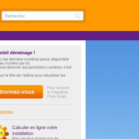
soleil déménage !
z les derniers numéros parus, disponible
 au numéro par ici.
vous abonner aux prochains numéros, c’est
ur le titre de l’article pour visualiser les
letter
Calculer en ligne votre
installation
Rien de plus simple que de