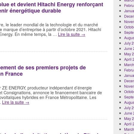
lue et devient Hitachi Energy renforçant
Febru
nir énergétique durable
Janua
Dece
Nove
re, le leader mondial de la technologie et du marché
Octob
arque d’entreprise à partir d’octobre 2021. Hitachi
Septe
i Energy. En même temps, la …
Lire la suite
→
Augus
July 
June 
May 
April
March
ement de ses premiers projets de
Febru
en France
Janua
Dece
Nove
 ZE ENERGY, producteur indépendant d’énergie
Octob
 et Consignations, annonce le financement bancaire de
ovoltaïques hybrides en France Métropolitaine. Les
Septe
 …
Lire la suite
→
Augus
July 
June 
May 
April
March