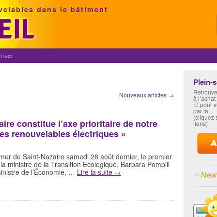
velables dans le bâtiment
ntact
Plein-
Retrouve
Nouveaux articles
→
à l’achat
Et pour 
par là.
(cliquez s
ire constitue l’axe prioritaire de notre
liens)
ies renouvelables électriques »
n mer de Saint-Nazaire samedi 28 août dernier, le premier
a ministre de la Transition Ecologique, Barbara Pompili
ministre de l’Économie, …
Lire la suite
→
News