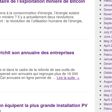
aire de l’exploitation minière de Bitcoin
Febru
Janua
Dece
tions à la consommation d’énergie, l’énergie solaire
Nove
on minière ? Il y a actuellement deux révolutions
Octob
: la révolution de l’utilisation humaine de l’énergie,
Septe
Augus
July 
June 
May 
April
March
chit son annuaire des entreprises
Febru
Janua
Dece
Nove
 et dans le cadre de la refonte de ses outils de
Octob
repensé son annuaire qui regroupe plus de 16 000
Septe
on. Cet annuaire en ligne permet de …
Lire la suite
→
Augus
July 
June 
May 
April
March
 équipent la plus grande installation PV
Febru
e