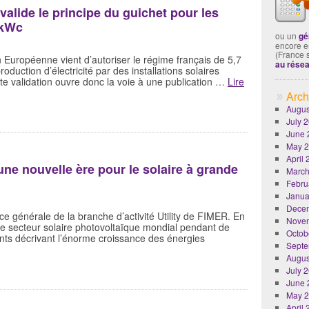
lide le principe du guichet pour les
 kWc
ou un
gé
encore es
(France 
 Européenne vient d’autoriser le régime français de 5,7
au rése
roduction d’électricité par des installations solaires
te validation ouvre donc la voie à une publication …
Lire
Arch
Augus
July 
June 
May 
April
ne nouvelle ère pour le solaire à grande
March
Febru
Janua
Dece
ce générale de la branche d’activité Utility de FIMER. En
Nove
 le secteur solaire photovoltaïque mondial pendant de
Octob
ts décrivant l’énorme croissance des énergies
Septe
Augus
July 
June 
May 
April