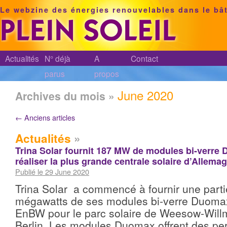
Le webzine des énergies renouvelables dans le bâ
Actualités
N° déjà
A
Contact
parus
propos
June 2020
Archives du mois »
←
Anciens articles
Actualités
»
Trina Solar fournit 187 MW de modules bi-verr
réaliser la plus grande centrale solaire d’Allema
Publié le 29 June 2020
Trina Solar a commencé à fournir une part
mégawatts de ses modules bi-verre Duomax
EnBW pour le parc solaire de Weesow-Will
Berlin. Les modules Duomax offrent des pe