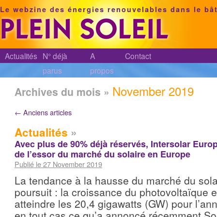
Le webzine des énergies renouvelables dans le bâ
Actualités
N° déjà
A
Contact
parus
propos
November 2019
Archives du mois »
←
Anciens articles
Actualités
»
Avec plus de 90% déjà réservés, Intersolar Europ
de l’essor du marché du solaire en Europe
Publié le 27 November 2019
La tendance à la hausse du marché du sola
poursuit : la croissance du photovoltaïque 
atteindre les 20,4 gigawatts (GW) pour l’an
en tout cas ce qu’a annoncé récemment S