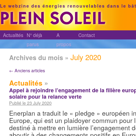
Le webzine des énergies renouvelables dans le bâ
Actualités
N° déjà
A
Contact
parus
propos
July 2020
Archives du mois »
←
Anciens articles
Actualités
»
Appel à rejoindre l’engagement de la filière eur
solaire pour la relance verte
Publié le 23 July 2020
Enerplan a traduit le « pledge » européen in
Europe, qui est un plaidoyer commun pour la
destiné à mettre en lumière l’engagement de 
aboutir à des changements positifs en Euro