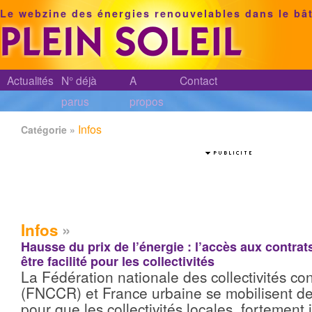
Le webzine des énergies renouvelables dans le bâ
Actualités
N° déjà
A
Contact
parus
propos
Infos
Catégorie »
Infos
»
Hausse du prix de l’énergie : l’accès aux contrat
être facilité pour les collectivités
La Fédération nationale des collectivités co
(FNCCR) et France urbaine se mobilisent de
pour que les collectivités locales, fortement