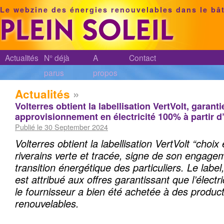
Le webzine des énergies renouvelables dans le bâ
Actualités
N° déjà
A
Contact
parus
propos
Actualités
»
Volterres obtient la labellisation VertVolt, garanti
approvisionnement en électricité 100% à partir 
Publié le 30 September 2024
Volterres obtient la labellisation VertVolt “choi
riverains verte et tracée, signe de son engage
transition énergétique des particuliers. Le labe
est attribué aux offres garantissant que l’électr
le fournisseur a bien été achetée à des produc
renouvelables.