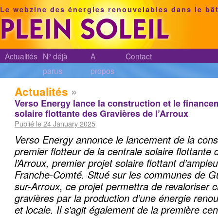
Le webzine des énergies renouvelables dans le bâ
Actualités
N° déjà
A
Contact
parus
propos
Actualités
»
Verso Energy lance la construction et le finance
solaire flottante des Gravières de l’Arroux
Publié le 24 January 2025
Verso Energy annonce le lancement de la const
premier flotteur de la centrale solaire flottante
l’Arroux, premier projet solaire flottant d’ampl
Franche-Comté. Situé sur les communes de G
sur-Arroux, ce projet permettra de revaloriser 
gravières par la production d’une énergie reno
et locale. Il s’agit également de la première cent