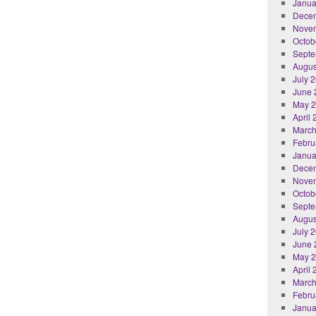
Janua
Dece
Nove
Octob
Septe
Augus
July 
June 
May 
April
March
Febru
Janua
Dece
Nove
Octob
Septe
Augus
July 
June 
May 
April
March
Febru
Janua