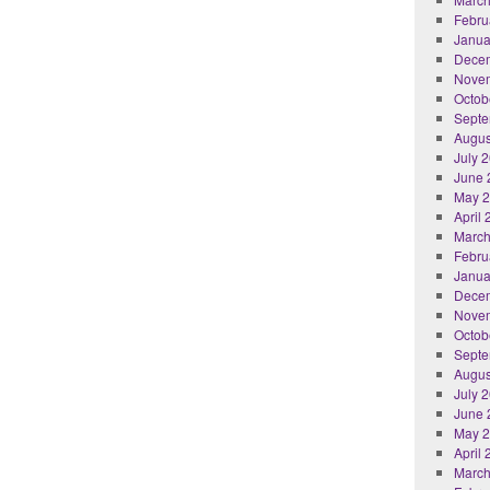
Febru
Janua
Dece
Nove
Octob
Septe
Augus
July 
June 
May 
April
March
Febru
Janua
Dece
Nove
Octob
Septe
Augus
July 
June 
May 
April
March