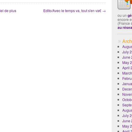
el de plus
Edito/Avec le temps va, tout s'en va€
→
ou un
gé
encore es
(France 
au rése
Arch
Augus
July 
June 
May 
April
March
Febru
Janua
Dece
Nove
Octob
Septe
Augus
July 
June 
May 
April