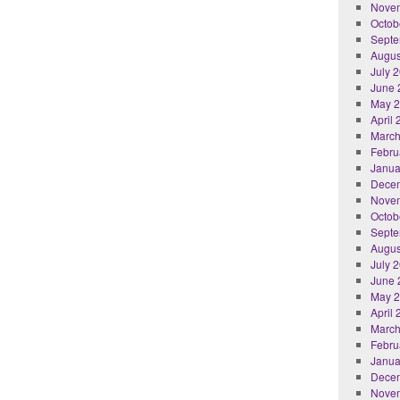
Nove
Octob
Septe
Augus
July 
June 
May 
April
March
Febru
Janua
Dece
Nove
Octob
Septe
Augus
July 
June 
May 
April
March
Febru
Janua
Dece
Nove