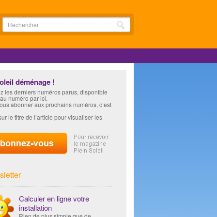
soleil déménage !
z les derniers numéros parus, disponible
 au numéro par ici.
vous abonner aux prochains numéros, c’est
ur le titre de l’article pour visualiser les
letter
Calculer en ligne votre
installation
Rien de plus simple que de