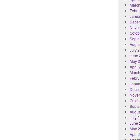
March
Febru
Janua
Dece
Nove
Octob
Septe
Augus
July 
June 
May 
April
March
Febru
Janua
Dece
Nove
Octob
Septe
Augus
July 
June 
May 
April
March