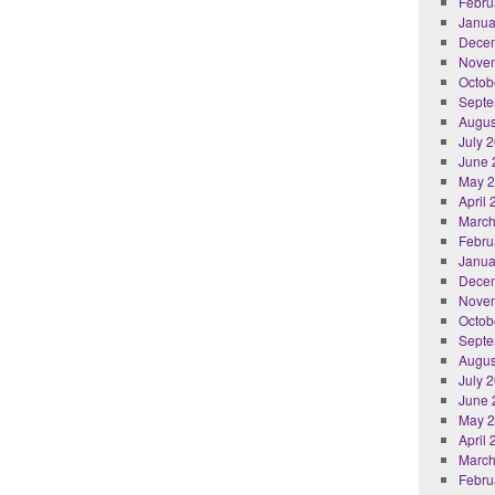
Febru
Janua
Dece
Nove
Octob
Septe
Augus
July 
June 
May 
April
March
Febru
Janua
Dece
Nove
Octob
Septe
Augus
July 
June 
May 
April
March
Febru