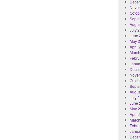
Dece
Nove
Octob
Septe
Augus
July 
June 
May 
April
March
Febru
Janua
Dece
Nove
Octob
Septe
Augus
July 
June 
May 
April
March
Febru
Janua
Dece