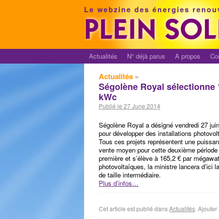
Le webzine des énergies renou
Actualités
N° déjà parus
A propos
Co
Actualités
»
Ségolène Royal sélectionne 1
kWc
Publié le 27 June 2014
Ségolène Royal a désigné vendredi 27 juin 
pour développer des installations photovo
Tous ces projets représentent une puissan
vente moyen pour cette deuxième période de
première et s’élève à 165,2 € par mégawat
photovoltaïques, la ministre lancera d’ici l
de taille intermédiaire.
Plus d’infos…
Cet article est publié dans
Actualités
. Ajoute