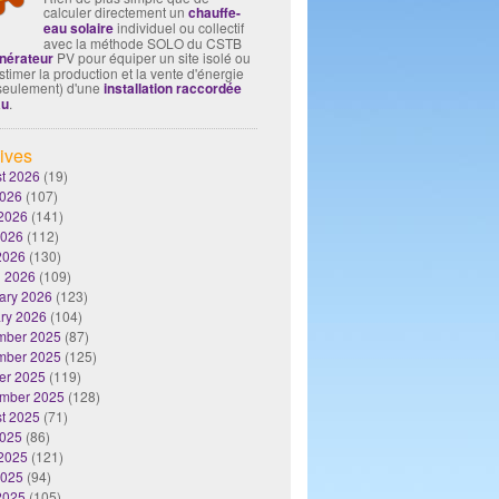
calculer directement un
chauffe-
eau solaire
individuel ou collectif
avec la méthode SOLO du CSTB
nérateur
PV pour équiper un site isolé ou
timer la production et la vente d'énergie
seulement) d'une
installation raccordée
au
.
ives
t 2026
(19)
2026
(107)
2026
(141)
2026
(112)
 2026
(130)
 2026
(109)
ary 2026
(123)
ry 2026
(104)
mber 2025
(87)
mber 2025
(125)
er 2025
(119)
mber 2025
(128)
t 2025
(71)
2025
(86)
2025
(121)
2025
(94)
 2025
(105)