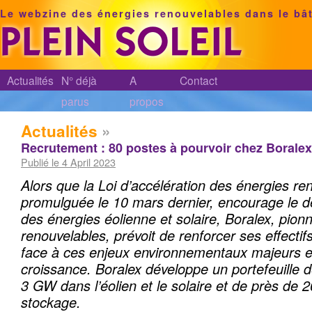
Le webzine des énergies renouvelables dans le bâ
Actualités
N° déjà
A
Contact
parus
propos
Actualités
»
Recrutement : 80 postes à pourvoir chez Boralex
Publié le 4 April 2023
Alors que la Loi d’accélération des énergies re
promulguée le 10 mars dernier, encourage le d
des énergies éolienne et solaire, Boralex, pion
renouvelables, prévoit de renforcer ses effectif
face à ces enjeux environnementaux majeurs 
croissance. Boralex développe
un portefeuille 
3 GW dans l’éolien et le solaire et de près de
stockage.