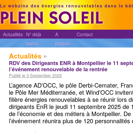
Le webzine des énergies renouvelables dans le bâ
Actualités
N° déjà
A
Contact
parus
propos
Actualités
»
RDV des Dirigeants ENR à Montpellier le 11 sept
l’événement renouvelable de la rentrée
Publié le 3 September 2025
L’agence AD’OCC, le pôle Derbi-Cemater, Fran
le Pôle Mer Méditerranée, et Wind’OCC invitent
filière énergies renouvelables à se réunir lors
dirigeants EnR le jeudi 11 septembre 2025 de 1
de l’économie et des métiers à Montpellier. De 
l’événement réunira plus de 120 personnalités