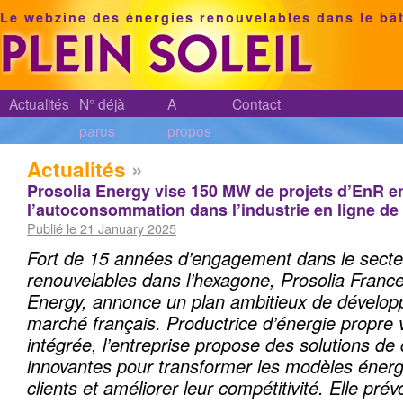
Le webzine des énergies renouvelables dans le bâ
Actualités
N° déjà
A
Contact
parus
propos
Actualités
»
Prosolia Energy vise 150 MW de projets d’EnR e
l’autoconsommation dans l’industrie en ligne de
Publié le 21 January 2025
Fort de 15 années d’engagement dans le secte
renouvelables dans l’hexagone, Prosolia France, 
Energy, annonce un plan ambitieux de dévelop
marché français. Productrice d’énergie propre 
intégrée, l’entreprise propose des solutions de
innovantes pour transformer les modèles énerg
clients et améliorer leur compétitivité. Elle pré