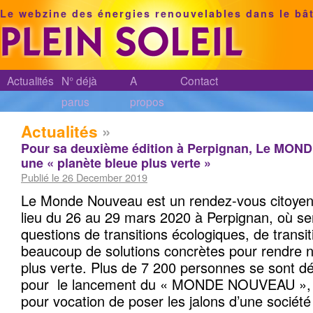
Le webzine des énergies renouvelables dans le bâ
Actualités
N° déjà
A
Contact
parus
propos
Actualités
»
Pour sa deuxième édition à Perpignan, Le MO
une « planète bleue plus verte »
Publié le 26 December 2019
Le Monde Nouveau est un rendez-vous citoyen 
lieu du 26 au 29 mars 2020 à Perpignan, où se
questions de transitions écologiques, de transi
beaucoup de solutions concrètes pour rendre n
plus verte. Plus de 7 200 personnes se sont d
pour le lancement du « MONDE NOUVEAU », un
pour vocation de poser les jalons d’une société