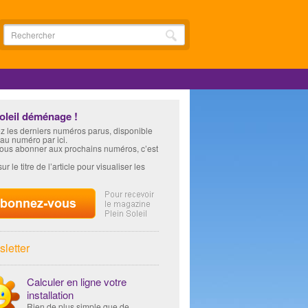
soleil déménage !
z les derniers numéros parus, disponible
 au numéro par ici.
vous abonner aux prochains numéros, c’est
ur le titre de l’article pour visualiser les
letter
Calculer en ligne votre
installation
Rien de plus simple que de