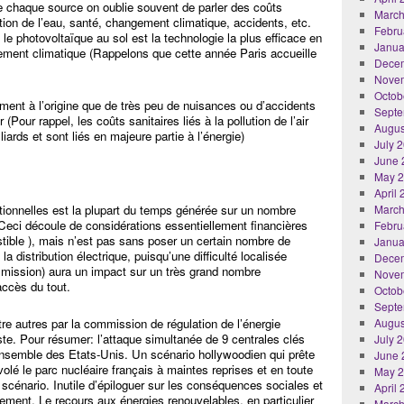
de chaque source on oublie souvent de parler des coûts
March
ution de l’eau, santé, changement climatique, accidents, etc.
Febru
 photovoltaïque au sol est la technologie la plus efficace en
Janua
gement climatique (Rappelons que cette année Paris accueille
Dece
Nove
Octob
ment à l’origine que de très peu de nuisances ou d’accidents
Septe
 (Pour rappel, les coûts sanitaires liés à la pollution de l’air
Augus
iards et sont liés en majeure partie à l’énergie)
July 
June 
May 
April
ntionnelles est la plupart du temps générée sur un nombre
March
 Ceci découle de considérations essentiellement financières
Febru
tible ), mais n’est pas sans poser un certain nombre de
Janua
 distribution électrique, puisqu’une difficulté localisée
Dece
nsmission) aura un impact sur un très grand nombre
Nove
’accès du tout.
Octob
Septe
re autres par la commission de régulation de l’énergie
Augus
te. Pour résumer: l’attaque simultanée de 9 centrales clés
July 
’ensemble des Etats-Unis. Un scénario hollywoodien qui prête
June 
volé le parc nucléaire français à maintes reprises et en toute
May 
l scénario. Inutile d’épiloguer sur les conséquences sociales et
April
ment. Le recours aux énergies renouvelables, en particulier
March