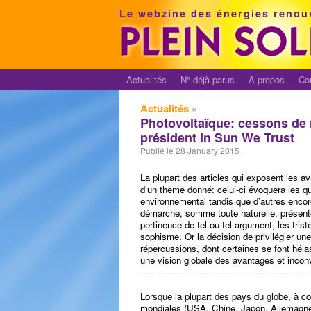
Le webzine des énergies renou
Actualités
N° déjà parus
A propos
Co
Actualités
»
Photovoltaïque: cessons de re
président In Sun We Trust
Publié le 28 January 2015
La plupart des articles qui exposent les av
d’un thème donné: celui-ci évoquera les que
environnemental tandis que d’autres encore
démarche, somme toute naturelle, présente 
pertinence de tel ou tel argument, les tris
sophisme. Or la décision de privilégier une
répercussions, dont certaines se font hélas
une vision globale des avantages et incon
Lorsque la plupart des pays du globe, à
mondiales (USA, Chine, Japon, Allemagne )