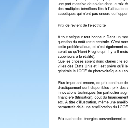
une part massive de solaire dans le mix én
des multiples bénéfices liés à l’utilisation
sceptiques qui n’ont pas encore eu l’opport
Prix de revient de l’électricité
A tout seigneur tout honneur. Dans un monde
question du coût reste centrale. C’est san
cette problématique, et c’est également sur
serait-ce qu’Henri Proglio qui, il y a 6 moi
supérieurs à la réalité).
Que les choses soient donc claires : le so
villes des Etats Unis et il est prévu qu’il 
générale le LCOE du photovoltaïque au sol 
Plus important encore, ce prix continue d
drastiquement sont disponibles : prix d
innovations techniques (en particulier au
financière (titrisation), coût du financemen
etc. A titre d’illustration, même une amé
permettrait déjà une amélioration du LCO
Prix cache des énergies conventionnelles