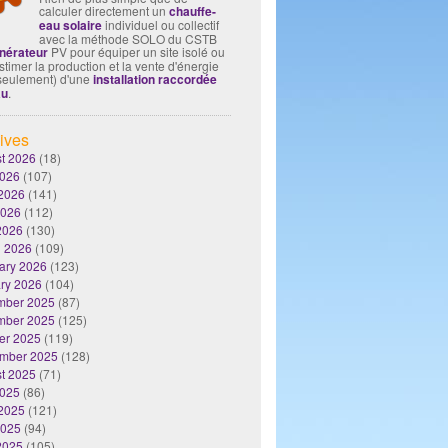
calculer directement un
chauffe-
eau solaire
individuel ou collectif
avec la méthode SOLO du CSTB
nérateur
PV pour équiper un site isolé ou
timer la production et la vente d'énergie
seulement) d'une
installation raccordée
au
.
ives
t 2026
(18)
2026
(107)
2026
(141)
2026
(112)
 2026
(130)
 2026
(109)
ary 2026
(123)
ry 2026
(104)
mber 2025
(87)
mber 2025
(125)
er 2025
(119)
mber 2025
(128)
t 2025
(71)
2025
(86)
2025
(121)
2025
(94)
 2025
(105)