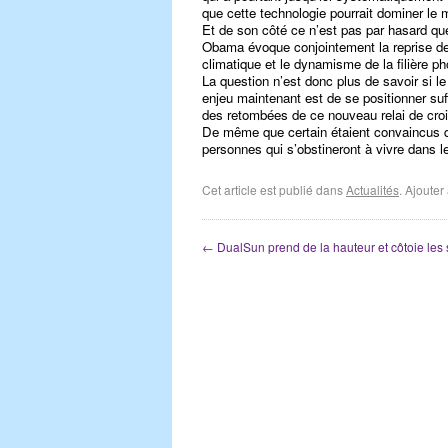
que cette technologie pourrait dominer le m
Et de son côté ce n’est pas par hasard que
Obama évoque conjointement la reprise de 
climatique et le dynamisme de la filière p
La question n’est donc plus de savoir si le
enjeu maintenant est de se positionner s
des retombées de ce nouveau relai de cro
De même que certain étaient convaincus que 
personnes qui s’obstineront à vivre dans le
Cet article est publié dans
Actualités
. Ajoute
←
DualSun prend de la hauteur et côtoie le