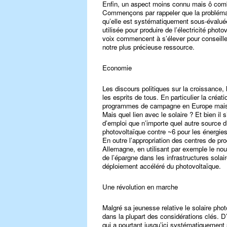
Enfin, un aspect moins connu mais ô comb
Commençons par rappeler que la problématiq
qu’elle est systématiquement sous-évaluée
utilisée pour produire de l’électricité pho
voix commencent à s’élever pour conseiller l
notre plus précieuse ressource.
Economie
Les discours politiques sur la croissance
les esprits de tous. En particulier la créa
programmes de campagne en Europe mais 
Mais quel lien avec le solaire ? Et bien i
d’emploi que n’importe quel autre source d’
photovoltaïque contre ~6 pour les énergie
En outre l’appropriation des centres de pro
Allemagne, en utilisant par exemple le nou
de l’épargne dans les infrastructures sola
déploiement accéléré du photovoltaïque.
Une révolution en marche
Malgré sa jeunesse relative le solaire ph
dans la plupart des considérations clés. D
qui a pourtant jusqu’ici systématiquement 