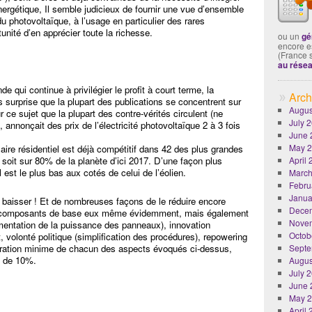
ergétique, Il semble judicieux de fournir une vue d’ensemble
 du photovoltaïque, à l’usage en particulier des rares
unité d’en apprécier toute la richesse.
ou un
gé
encore es
(France 
au rése
 qui continue à privilégier le profit à court terme, la
Arch
s surprise que la plupart des publications se concentrent sur
Augus
 ce sujet que la plupart des contre-vérités circulent (ne
July 
s, annonçait des prix de l’électricité photovoltaïque 2 à 3 fois
June 
May 
laire résidentiel est déjà compétitif dans 42 des plus grandes
le soit sur 80% de la planète d’ici 2017. D’une façon plus
April
est le plus bas aux cotés de celui de l’éolien.
March
Febru
Janua
e baisser ! Et de nombreuses façons de le réduire encore
Dece
es composants de base eux même évidemment, mais également
Nove
gmentation de la puissance des panneaux), innovation
Octob
t, volonté politique (simplification des procédures), repowering
lioration minime de chacun des aspects évoqués ci-dessus,
Septe
E de 10%.
Augus
July 
June 
May 
April