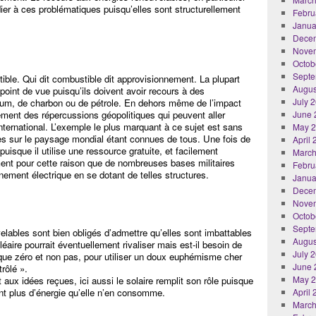
ier à ces problématiques puisqu’elles sont structurellement
Febru
Janua
Dece
Nove
Octob
Septe
tible. Qui dit combustible dit approvisionnement. La plupart
Augus
oint de vue puisqu’ils doivent avoir recours à des
July 
ium, de charbon ou de pétrole. En dehors même de l’impact
ement des répercussions géopolitiques qui peuvent aller
June 
international. L’exemple le plus marquant à ce sujet est sans
May 
es sur le paysage mondial étant connues de tous. Une fois de
April
uisque il utilise une ressource gratuite, et facilement
March
ment pour cette raison que de nombreuses bases militaires
Febru
ement électrique en se dotant de telles structures.
Janua
Dece
Nove
Octob
Septe
lables sont bien obligés d’admettre qu’elles sont imbattables
Augus
aire pourrait éventuellement rivaliser mais est-il besoin de
July 
isque zéro et non pas, pour utiliser un doux euphémisme cher
June 
rôlé ».
May 
t aux idées reçues, ici aussi le solaire remplit son rôle puisque
ant plus d’énergie qu’elle n’en consomme.
April
March