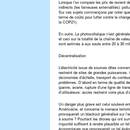
Lorsque l’on compare les prix de revient 
indirects (les fameuses externalités): poll
Sur ces sujets commençons par noter que le
terme de coûts pour lutter contre le chan
la COP21).
En outre, Le photovoltaïque n’est générale
et ceci sur la totalité de la chaîne de valeur
sont estimés à eux seuls entre 20 à 30 mill
Décentralisation
L’électricité issue de sources dites conve
restreint de sites de grandes puissances.
(économies d’échelle, transport du combus
problèmes. D’abord en terme de qualité de la
(panne, avarie, rupture d’une ligne de tra
d’utilisateurs: accès restreint voire plus d
Un danger plus grave est celui soulevé ent
Américaine, et concerne la menace terroris
provoquerait un blackout généralisé sur l
à sourire ? Pourtant les drones qui ont sur
impunité suffisent à rendre plausible un te
économiques que provoquerait un tel événe