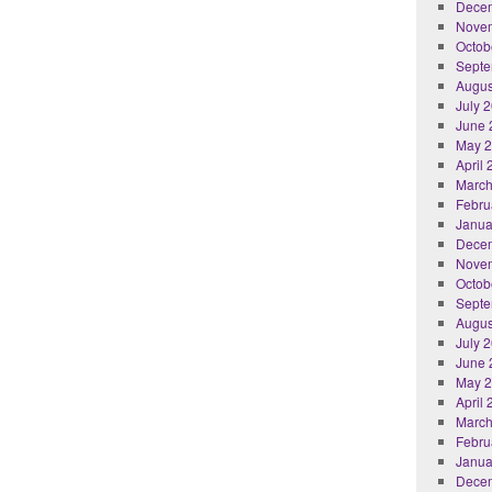
Dece
Nove
Octob
Septe
Augus
July 
June 
May 
April
March
Febru
Janua
Dece
Nove
Octob
Septe
Augus
July 
June 
May 
April
March
Febru
Janua
Dece