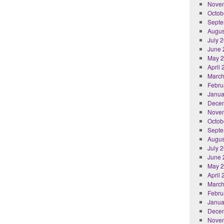
Nove
Octob
Septe
Augus
July 
June 
May 
April
March
Febru
Janua
Dece
Nove
Octob
Septe
Augus
July 
June 
May 
April
March
Febru
Janua
Dece
Nove