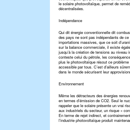
le solaire photovoltaïque, permet de reméd
décentralisées.
Indépendance
Qui dit énergie conventionnelle dit combus
des pays ne sont pas indépendants de ce p
importations massives, que ce soit d’uran
sur la balance commerciale, il existe égal
jusqu’à la création de tensions au niveau 
conteste celui du pétrole, les conséquenc
plus le photovoltaïque résout ce problème p
accessible par tous. C’est d’ailleurs sûre
dans le monde sécurisent leur approvisionn
Environnement
Même les détracteurs des énergies renouve
en termes d’émission de CO2. Seul le nuclé
rappeler que le solaire présente un vrai r
aux industriels du secteur, un risque « cont
En terme de rejet indirect, et contrairemen
l’industrie photovoltaïque produit mainten