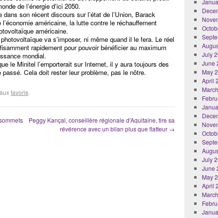
Janua
onde de l’énergie d’ici 2050.
Dece
 dans son récent discours sur l’état de l’Union, Barack
Nove
l’économie américaine, la lutte contre le réchauffement
Octob
hotovoltaïque américaine.
Septe
 photovoltaïque va s’imposer, ni même quand il le fera. Le réel
Augus
uffisamment rapidement pour pouvoir bénéficier au maximum
July 
issance mondial.
June 
le Minitel l’emporterait sur Internet, il y aura toujours des
 passé. Cela doit rester leur problème, pas le nôtre.
May 
April
March
r aux
favoris
.
Febru
Janua
Dece
s sommets
Peggy Kançal, conseillère régionale d'Aquitaine, tire sa
Nove
révérence avec un bilan plus que flatteur
→
Octob
Septe
Augus
July 
June 
May 
April
March
Febru
Janua