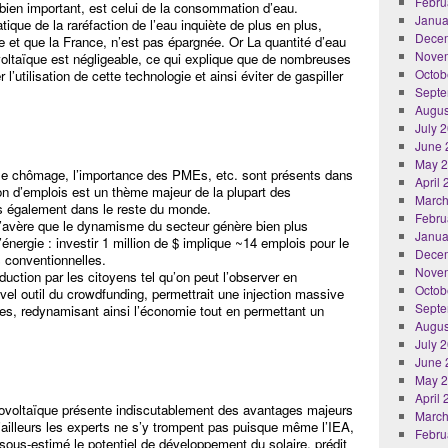
Febru
ien important, est celui de la consommation d’eau.
Janua
ue de la raréfaction de l’eau inquiète de plus en plus,
Dece
 et que la France, n’est pas épargnée. Or La quantité d’eau
Nove
tovoltaïque est négligeable, ce qui explique que de nombreuses
Octob
’utilisation de cette technologie et ainsi éviter de gaspiller
Septe
Augus
July 
June 
May 
, le chômage, l’importance des PMEs, etc. sont présents dans
April
tion d’emplois est un thème majeur de la plupart des
March
également dans le reste du monde.
Febru
l s’avère que le dynamisme du secteur génère bien plus
Janua
énergie : investir 1 million de $ implique ~14 emplois pour le
Dece
s conventionnelles.
Nove
duction par les citoyens tel qu’on peut l’observer en
Octob
vel outil du crowdfunding, permettrait une injection massive
Septe
ires, redynamisant ainsi l’économie tout en permettant un
Augus
July 
June 
May 
April
otovoltaïque présente indiscutablement des avantages majeurs
March
’ailleurs les experts ne s’y trompent pas puisque même l’IEA,
Febru
sous-estimé le potentiel de développement du solaire, prédit