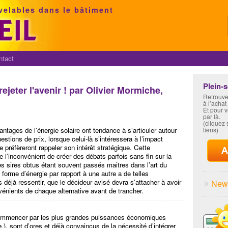
velables dans le bâtiment
ntact
Plein-
jeter l'avenir ! par Olivier Mormiche,
Retrouve
à l’achat
Et pour 
par là.
(cliquez s
antages de l’énergie solaire ont tendance à s’articuler autour
liens)
stions de prix, lorsque celui-là s’intéressera à l’impact
 préfèreront rappeler son intérêt stratégique. Cette
l’inconvénient de créer des débats parfois sans fin sur la
tes sires obtus étant souvent passés maitres dans l’art du
 forme d’énergie par rapport à une autre a de telles
 déjà ressentir, que le décideur avisé devra s’attacher à avoir
News
vénients de chaque alternative avant de trancher.
 commencer par les plus grandes puissances économiques
, sont d’ores et déjà convaincus de la nécessité d’intégrer