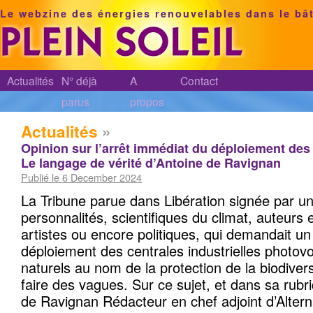
Le webzine des énergies renouvelables dans le bâ
Actualités
N° déjà
A
Contact
parus
propos
Actualités
»
Opinion sur l’arrêt immédiat du déploiement des 
Le langage de vérité d’Antoine de Ravignan
Publié le 6 December 2024
La Tribune parue dans Libération signée par u
personnalités, scientifiques du climat, auteurs
artistes ou encore politiques, qui demandait un
déploiement des centrales industrielles photovo
naturels au nom de la protection de la biodivers
faire des vagues. Sur ce sujet, et dans sa rubr
de Ravignan Rédacteur en chef adjoint d’Alte