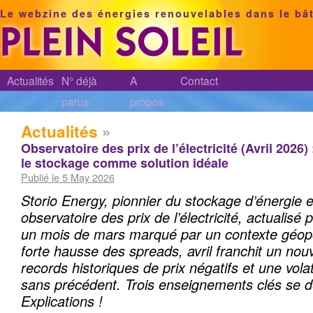
Le webzine des énergies renouvelables dans le bâ
Actualités
N° déjà
A
Contact
parus
propos
Actualités
»
Observatoire des prix de l’électricité (Avril 2026) 
le stockage comme solution idéale
Publié le 5 May 2026
Storio Energy, pionnier du stockage d’énergie 
observatoire des prix de l’électricité, actualisé
un mois de mars marqué par un contexte géopo
forte hausse des spreads, avril franchit un no
records historiques de prix négatifs et une volati
sans précédent. Trois enseignements clés se 
Explications !