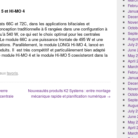
Febru
 5 et Hi-MO 4
Janua
Dece
Nove
 66C et 72C, dans les applications bifaciales et
Octob
nception traditionnelle à 6 rangées dans une configuration à
Septe
’à 540 W, ce qui est le choix optimal pour les centrales
Augus
. Le module 66C a une puissance frontale de 495 W et une
ications. Parallèlement, le module LONGi Hi-MO 4, lancé en
July 
duits. Il est très compétitif et particulièrement bien adapté
June 
 Le module Hi-MO 4 et le module Hi-MO 5 coexisteront dans la
May 
April
March
Febru
r aux
favoris
.
Janua
Dece
Nove
verre
Nouveautés produits K2 Systems : entre montage
Octob
centrale
mécanique rapide et planification numérique
→
Septe
Augus
July 
June 
May 
April
March