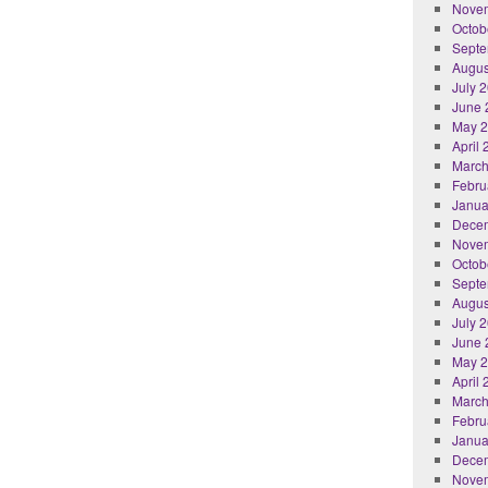
Nove
Octob
Septe
Augus
July 
June 
May 
April
March
Febru
Janua
Dece
Nove
Octob
Septe
Augus
July 
June 
May 
April
March
Febru
Janua
Dece
Nove