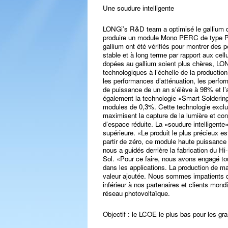
Une soudure intelligente
LONGi’s R&D team a optimisé le gallium 
produire un module Mono PERC de type P a
gallium ont été vérifiés pour montrer des 
stable et à long terme par rapport aux cel
dopées au gallium soient plus chères, LO
technologiques à l’échelle de la producti
les performances d’atténuation, les perform
de puissance de un an s’élève à 98% et l’
également la technologie «Smart Soldering
modules de 0,3%. Cette technologie exclu
maximisent la capture de la lumière et con
d’espace réduite. La «soudure intelligente» r
supérieure. «Le produit le plus précieux es
partir de zéro, ce module haute puissance r
nous a guidés derrière la fabrication du 
Sol. «Pour ce faire, nous avons engagé to
dans les applications. La production de m
valeur ajoutée. Nous sommes impatients de
inférieur à nos partenaires et clients mon
réseau photovoltaïque.
Objectif : le LCOE le plus bas pour les gr