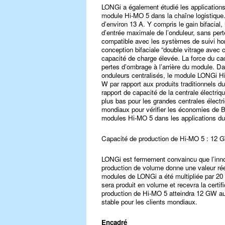
LONGi a également étudié les applications
module Hi-MO 5 dans la chaîne logistiqu
d’environ 13 A. Y compris le gain bifacial
d’entrée maximale de l’onduleur, sans per
compatible avec les systèmes de suivi ho
conception bifaciale “double vitrage avec 
capacité de charge élevée. La force du cad
pertes d’ombrage à l’arrière du module. Da
onduleurs centralisés, le module LONGi H
W par rapport aux produits traditionnels d
rapport de capacité de la centrale électriq
plus bas pour les grandes centrales électr
mondiaux pour vérifier les économies de 
modules Hi-MO 5 dans les applications du
Capacité de production de Hi-MO 5 : 12 G
LONGi est fermement convaincu que l’innov
production de volume donne une valeur réel
modules de LONGi a été multipliée par 2
sera produit en volume et recevra la certi
production de Hi-MO 5 atteindra 12 GW au
stable pour les clients mondiaux.
Encadré