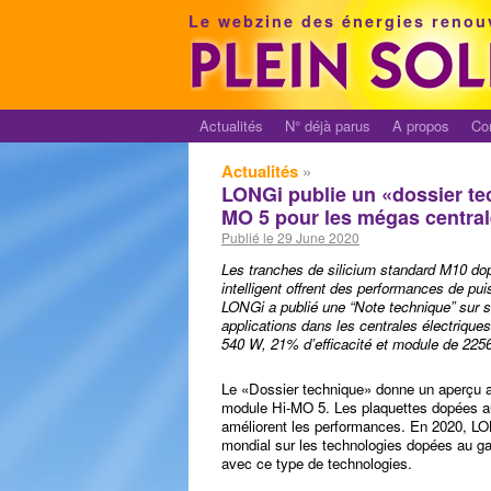
Le webzine des énergies renou
Actualités
N° déjà parus
A propos
Co
Actualités
»
LONGi publie un «dossier t
MO 5 pour les mégas central
Publié le 29 June 2020
Les tranches de silicium standard M10 do
intelligent offrent des performances de pui
LONGi a publié une “Note technique” sur
applications dans les centrales électrique
540 W, 21% d’efficacité et module de 22
Le «Dossier technique» donne un aperçu ap
module Hi-MO 5. Les plaquettes dopées au 
améliorent les performances. En 2020, LO
mondial sur les technologies dopées au ga
avec ce type de technologies.