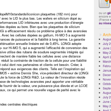
ou un
gé
dopéM10standardsiliconicon plaquettes (182 mm) pour
encore es
vec le LID le plus bas. Les wafers en silicium dopé au
(France 
performances LID inférieures avec une production d’énergie
au rése
lules dopées au bore. Bien que les plaquettes de silicium
NGi a efficacement résolu ce problème grâce à des avancées
Arch
on. Avec les cellules dopées au gallium, Hi-MO 5 a augmenté
ances de puissance et la fiabilité à long terme. La garantie
Augus
atténuation annuelle linéaire est de 0,45%. LONGi adopte
July 
» sur Hi-MO 5, qui a augmenté l’efficacité de conversion des
June 
sive utilise des rubans de soudure segmentés intégrés qui
May 
nectent de manière fiable les cellules avec une distance
April
éduit la contrainte de traction de la cellule pour une fiabilité
March
t celui dont nos partenaires et clients ont besoin. Créer, à
Febru
épond aux exigences des clients. Telle est l’inspiration qui
Janua
Hi-MO5 » estime Dennis She, vice-président directeur de LONGi
Dece
ute la force de LONGi R&D. La valeur de l’innovation réside
Nove
asse de technologies avancées peut apporter une véritable
Octob
 fournir de la valeur, une puissance plus élevée et un LCOE
Septe
diaux, ce qui permet une nouvelle vague de parité avec le
Augus
July 
June 
andes centrales électriques
May 
April