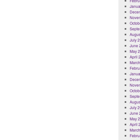
Febru
Janua
Dece
Nove
Octob
Septe
Augus
July 
June 
May 
April
March
Febru
Janua
Dece
Nove
Octob
Septe
Augus
July 
June 
May 
April
March
Febru