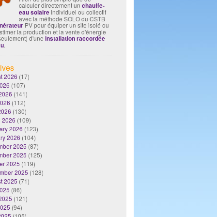
calculer directement un
chauffe-
eau solaire
individuel ou collectif
avec la méthode SOLO du CSTB
nérateur
PV pour équiper un site isolé ou
timer la production et la vente d'énergie
seulement) d'une
installation raccordée
au
.
ives
t 2026
(17)
2026
(107)
2026
(141)
2026
(112)
 2026
(130)
 2026
(109)
ary 2026
(123)
ry 2026
(104)
mber 2025
(87)
mber 2025
(125)
er 2025
(119)
mber 2025
(128)
t 2025
(71)
2025
(86)
2025
(121)
2025
(94)
 2025
(105)