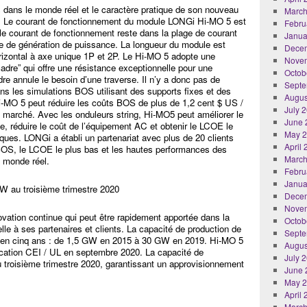
 dans le monde réel et le caractère pratique de son nouveau
March
e. Le courant de fonctionnement du module LONGi Hi-MO 5 est
Febru
, le courant de fonctionnement reste dans la plage de courant
Janua
te de génération de puissance. La longueur du module est
Dece
rizontal à axe unique 1P et 2P. Le Hi-MO 5 adopte une
Nove
cadre” qui offre une résistance exceptionnelle pour une
Octob
re annule le besoin d’une traverse. Il n’y a donc pas de
Septe
ns les simulations BOS utilisant des supports fixes et des
Augus
i-MO 5 peut réduire les coûts BOS de plus de 1,2 cent $ US /
July 
u marché. Avec les onduleurs string, Hi-MO5 peut améliorer le
June 
ue, réduire le coût de l’équipement AC et obtenir le LCOE le
May 
iques. LONGi a établi un partenariat avec plus de 20 clients
April
BOS, le LCOE le plus bas et les hautes performances des
March
 monde réel.
Febru
Janua
W au troisième trimestre 2020
Dece
Nove
ation continue qui peut être rapidement apportée dans la
Octob
le à ses partenaires et clients. La capacité de production de
Septe
0 en cinq ans : de 1,5 GW en 2015 à 30 GW en 2019. Hi-MO 5
Augus
fication CEI / UL en septembre 2020. La capacité de
July 
 troisième trimestre 2020, garantissant un approvisionnement
June 
May 
April
March