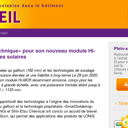
velables dans le bâtiment
ntact
Plein-
echnique» pour son nouveau module Hi-
Retrouve
es solaires
à l’achat
Et pour 
par là.
(cliquez s
pées au gallium (182 mm) et les technologies de soudage
liens)
ssance élevées et une fiabilité à long terme Le 29 juin 2020,
 son module Hi-MO5 récemment annoncé, conçu pour les
s à grande échelle, avec une puissance frontale allant jusqu’à
56 × 1133 mm.
profondi des technologies à l’origine des innovations du
News
gallium et la technologie propriétaire «SmartSoldering»
NGi et Shin-Etsu Chemical ont conclu un accord de brevet
llium, qui permet des applications des produits de LONGi