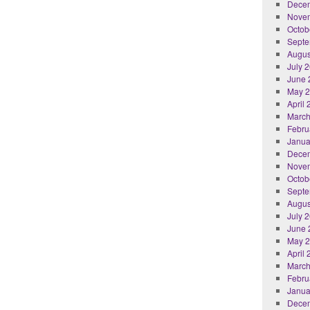
Dece
Nove
Octob
Septe
Augus
July 
June 
May 
April
March
Febru
Janua
Dece
Nove
Octob
Septe
Augus
July 
June 
May 
April
March
Febru
Janua
Dece