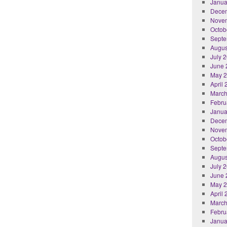
Janua
Dece
Nove
Octob
Septe
Augus
July 
June 
May 
April
March
Febru
Janua
Dece
Nove
Octob
Septe
Augus
July 
June 
May 
April
March
Febru
Janua