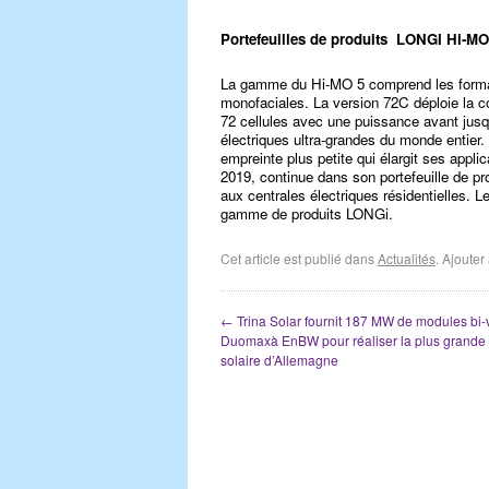
Portefeuilles de produits LONGI Hi-MO
La gamme du Hi-MO 5 comprend les formats
monofaciales. La version 72C déploie la co
72 cellules avec une puissance avant jusqu
électriques ultra-grandes du monde entier
empreinte plus petite qui élargit ses appl
2019, continue dans son portefeuille de pro
aux centrales électriques résidentielles.
gamme de produits LONGi.
Cet article est publié dans
Actualités
. Ajoute
←
Trina Solar fournit 187 MW de modules bi-
Duomaxà EnBW pour réaliser la plus grande 
solaire d’Allemagne