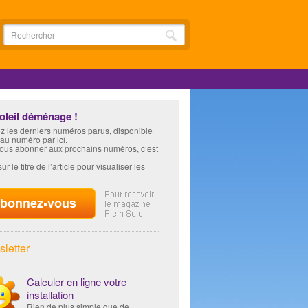
soleil déménage !
z les derniers numéros parus, disponible
 au numéro par ici.
vous abonner aux prochains numéros, c’est
ur le titre de l’article pour visualiser les
letter
Calculer en ligne votre
installation
Rien de plus simple que de