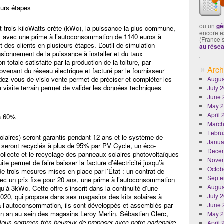
urs étapes
ou un
gé
it trois kiloWatts crète (kWc), la puissance la plus commune,
encore es
TC, avec une prime à l’autoconsommation de 1140 euros à
(France 
 des clients en plusieurs étapes. L’outil de simulation
au rése
sionnement de la puissance à installer et du taux
otale satisfaite par la production de la toiture, par
Arch
venant du réseau électrique et facturé par le fournisseur
ez-vous de visio-vente permet de préciser et compléter les
Augus
e visite terrain permet de valider les données techniques
July 
June 
May 
April
’à 60%
March
Febru
laires) seront garantis pendant 12 ans et le système de
Janua
s seront recyclés à plus de 95% par PV Cycle, un éco-
Dece
collecte et le recyclage des panneaux solaires photovoltaïques
Nove
ite permet de faire baisser la facture d’électricité jusqu’à
Octob
de trois mesures mises en place par l’État : un contrat de
Septe
c un prix fixe pour 20 ans, une prime à l’autoconsommation
Augus
qu’à 3kWc. Cette offre s’inscrit dans la continuité d’une
July 
 2020, qui propose dans ses magasins des kits solaires à
à l’autoconsommation, ils sont développés et assemblés par
June 
’un an au sein des magasins Leroy Merlin. Sébastien Clerc,
May 
ous sommes très heureux de proposer avec notre partenaire
April