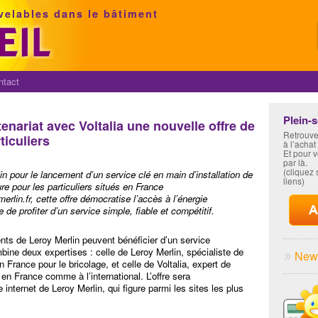
velables dans le bâtiment
ntact
Plein-
enariat avec Voltalia une nouvelle offre de
Retrouve
ticuliers
à l’achat
Et pour 
par là.
(cliquez s
n pour le lancement d’un service clé en main d’installation de
liens)
re pour les particuliers situés en France
merlin.fr, cette offre démocratise l’accès à l’énergie
 de profiter d’un service simple,
fiable et compétitif.
ents de Leroy Merlin peuvent bénéficier d’un service
bine deux expertises : celle de Leroy Merlin, spécialiste de
News
France pour le bricolage, et celle de Voltalia, expert de
en France comme à l’international. L’offre sera
e internet de Leroy Merlin, qui figure parmi les sites les plus