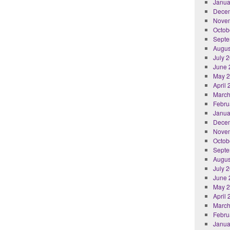
Janua
Dece
Nove
Octob
Septe
Augus
July 
June 
May 
April
March
Febru
Janua
Dece
Nove
Octob
Septe
Augus
July 
June 
May 
April
March
Febru
Janua