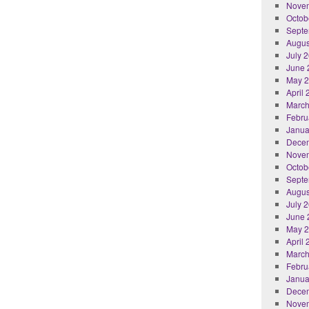
Nove
Octob
Septe
Augus
July 
June 
May 
April
March
Febru
Janua
Dece
Nove
Octob
Septe
Augus
July 
June 
May 
April
March
Febru
Janua
Dece
Nove