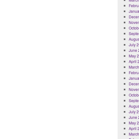
Febru
Janua
Dece
Nove
Octob
Septe
Augus
July 
June 
May 
April
March
Febru
Janua
Dece
Nove
Octob
Septe
Augus
July 
June 
May 
April
March