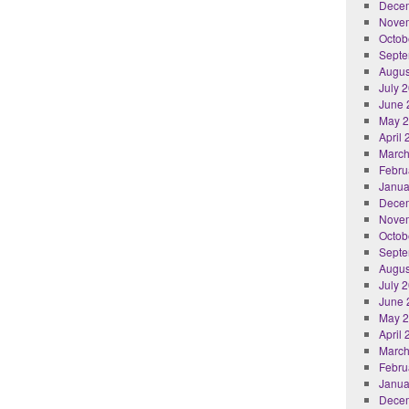
Dece
Nove
Octob
Septe
Augus
July 
June 
May 
April
March
Febru
Janua
Dece
Nove
Octob
Septe
Augus
July 
June 
May 
April
March
Febru
Janua
Dece