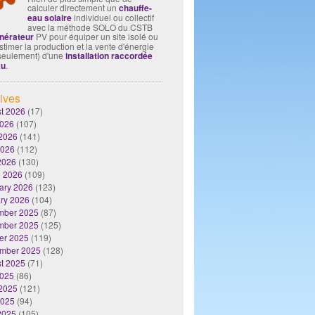
calculer directement un
chauffe-
eau solaire
individuel ou collectif
avec la méthode SOLO du CSTB
nérateur
PV pour équiper un site isolé ou
timer la production et la vente d'énergie
seulement) d'une
installation raccordée
au
.
ives
t 2026
(17)
2026
(107)
2026
(141)
2026
(112)
 2026
(130)
 2026
(109)
ary 2026
(123)
ry 2026
(104)
mber 2025
(87)
mber 2025
(125)
er 2025
(119)
mber 2025
(128)
t 2025
(71)
2025
(86)
2025
(121)
2025
(94)
 2025
(105)