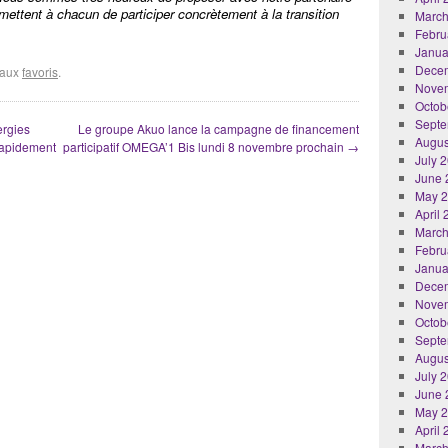
rmettent à chacun de participer concrètement à la transition
March
Febru
Janua
Dece
r aux
favoris
.
Nove
Octob
Septe
ergies
Le groupe Akuo lance la campagne de financement
Augus
 rapidement
participatif OMEGA’1 Bis lundi 8 novembre prochain
→
July 
June 
May 
April
March
Febru
Janua
Dece
Nove
Octob
Septe
Augus
July 
June 
May 
April
March