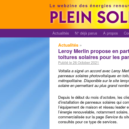
Le webzine des énergies renou
Actualités
N° déjà parus
A propos
Co
Actualités
»
Leroy Merlin propose en part
toitures solaires pour les par
Publié le 26 October 2021
Voltalia a signé un accord
avec Leroy Merli
panneaux solaires photovoltaïques en toitu
métropolitaine. Disponible sur le site leroy
solaire en permettant au plus grand nombre
Depuis le début du mois d’octobre, les cli
d’installation de panneaux solaires qui com
l’équipement de maison et réseau leader en 
l’énergie renouvelable, notamment solaire, 
commercialisée sur la page
Service
du sit
consultés pour ce type de services.