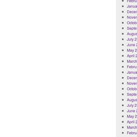
Febru
Janua
Dece
Nove
Octob
Septe
Augus
July 
June 
May 
April
March
Febru
Janua
Dece
Nove
Octob
Septe
Augus
July 
June 
May 
April
March
Febru