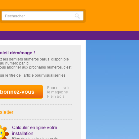
soleil déménage !
z les derniers numéros parus, disponible
 au numéro par ici.
vous abonner aux prochains numéros, c’est
ur le titre de l’article pour visualiser les
letter
Calculer en ligne votre
installation
Rien de plus simple que de