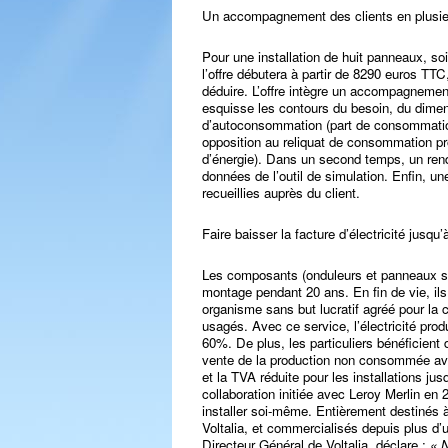
Un accompagnement des clients en plusie
Pour une installation de huit panneaux, so
l’offre débutera à partir de 8290 euros T
déduire. L’offre intègre un accompagnement
esquisse les contours du besoin, du dimen
d’autoconsommation (part de consommation t
opposition au reliquat de consommation pro
d’énergie). Dans un second temps, un rend
données de l’outil de simulation. Enfin, un
recueillies auprès du client.
Faire baisser la facture d’électricité jusqu
Les composants (onduleurs et panneaux so
montage pendant 20 ans. En fin de vie, il
organisme sans but lucratif agréé pour la 
usagés. Avec ce service, l’électricité produ
60%. De plus, les particuliers bénéficient 
vente de la production non consommée ave
et la TVA réduite pour les installations jus
collaboration initiée avec Leroy Merlin en
installer soi-même. Entièrement destinés 
Voltalia, et commercialisés depuis plus d
Directeur Général de Voltalia, déclare :
« N