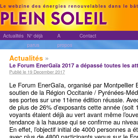
Le webzine des énergies renouvelables dans le bâ
Actualités
N° déjà
A
Contact
parus
propos
Actualités
»
Le Forum EnerGaïa 2017 a dépassé toutes les at
Publié le 19 December 2017
Le Forum EnerGaïa, organisé par Montpellier 
soutien de la Région Occitanie / Pyrénées-Méd
ses portes sur une 11ème édition réussie. Av
de plus de 26% d’exposants cette année (soit 
voyants étaient déjà au vert avant même l’ouv
tendance à la hausse qui se confirme au niveau
En effet, l’objectif initial de 4000 personnes a
avec plus de 4800 participants venus sur le F