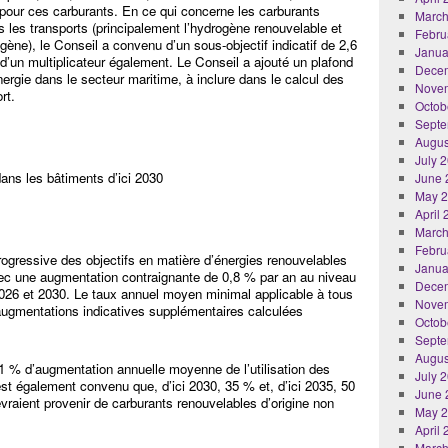
 pour ces carburants. En ce qui concerne les carburants
March
s les transports (principalement l’hydrogène renouvelable et
Febru
ène), le Conseil a convenu d’un sous-objectif indicatif de 2,6
Janua
d’un multiplicateur également. Le Conseil a ajouté un plafond
Dece
rgie dans le secteur maritime, à inclure dans le calcul des
Nove
rt.
Octob
Septe
Augus
July 
ans les bâtiments d’ici 2030
June 
May 
April
March
Febru
ogressive des objectifs en matière d’énergies renouvelables
Janua
avec une augmentation contraignante de 0,8 % par an au niveau
Dece
2026 et 2030. Le taux annuel moyen minimal applicable à tous
Nove
ugmentations indicatives supplémentaires calculées
Octob
Septe
Augus
1,1 % d’augmentation annuelle moyenne de l’utilisation des
July 
 est également convenu que, d’ici 2030, 35 % et, d’ici 2035, 50
June 
evraient provenir de carburants renouvelables d’origine non
May 
April
March