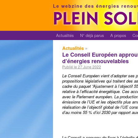
Le webzine des énergies renou
Actualités
N° déjà parus
A propos
Co
Actualités
»
Le Conseil Européen approuv
d’énergies renouvelables
Publié le 27 June 2022
Le Conseil Européen vient d’adopter ses po
propositions législatives qui traitent des 
cadre du paquet “Ajustement à l’objectif 55″
relative à l’efficacité énergétique. Ces a
avec le Parlement européen. La productio
émissions de l’UE et les objectifs plus amb
réalisation de l’objectif global de l’UE con
d’au moins 55 % d’ici 2030 par rapport au
Le Conseil a convenu de fixer à l’échelle 