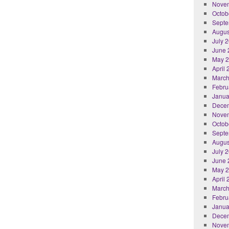
Nove
Octob
Septe
Augus
July 
June 
May 
April
March
Febru
Janua
Dece
Nove
Octob
Septe
Augus
July 
June 
May 
April
March
Febru
Janua
Dece
Nove