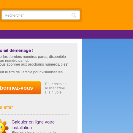
soleil déménage !
z les derniers numéros parus, disponible
 au numéro par ici.
vous abonner aux prochains numéros, c’est
ur le titre de l’article pour visualiser les
letter
Calculer en ligne votre
installation
Rien de plus simple que de