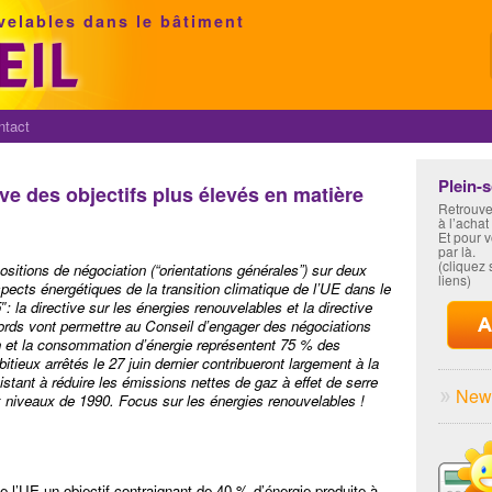
velables dans le bâtiment
ntact
Plein-
e des objectifs plus élevés en matière
Retrouve
à l’achat
Et pour 
par là.
(cliquez s
sitions de négociation (“orientations générales”) sur deux
liens)
aspects énergétiques de la transition climatique de l’UE dans le
: la directive sur les énergies renouvelables et la directive
ccords vont permettre au Conseil d’engager des négociations
n et la consommation d’énergie représentent 75 % des
itieux arrêtés le 27 juin dernier contribueront largement à la
sistant à réduire les émissions nettes de gaz à effet de serre
News
x niveaux de 1990. Focus sur les énergies renouvelables !
de l’UE un objectif contraignant de 40 % d’énergie produite à