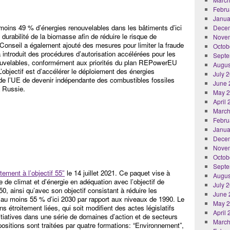
Febru
Janua
u moins 49 % d’énergies renouvelables dans les bâtiments d’ici
Dece
 durabilité de la biomasse afin de réduire le risque de
Nove
 Conseil a également ajouté des mesures pour limiter la fraude
Octob
 introduit des procédures d’autorisation accélérées pour les
Septe
nouvelables, conformément aux priorités du plan REPowerEU
Augus
objectif est d’accélérer le déploiement des énergies
July 
 de l’UE de devenir indépendante des combustibles fossiles
June 
a Russie.
May 
April
March
Febru
Janua
Dece
Nove
Octob
Septe
tement à l’objectif 55″
le 14 juillet 2021. Ce paquet vise à
Augus
re de climat et d’énergie en adéquation avec l’objectif de
July 
50, ainsi qu’avec son objectif consistant à réduire les
June 
d’au moins 55 % d’ici 2030 par rapport aux niveaux de 1990. Le
May 
s étroitement liées, qui soit modifient des actes législatifs
April
nitiatives dans une série de domaines d’action et de secteurs
March
ositions sont traitées par quatre formations: “Environnement”,