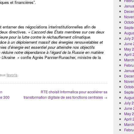
Febru
iques et financières”.
Janua
Dece
Nove
Octob
 entamer des négociations interinstitutionnelles afin de
Septe
 deux directives. «
L’accord des États membres sur ces deux
Augus
ure pour la lutte contre le réchauffement climatique.
July 
ce à un déploiement massif des énergies renouvelables et
June 
ies d’énergie est essentiel pour atteindre nos objectifs
May 
 réduire notre dépendance à l’égard de la Russie en matière
April
n Ukraine
» confie Agnès Pannier-Runacher, ministre de la
March
Febru
Janua
r aux
favoris
.
Dece
Nove
Octob
un
RTE choisit Informatica pour accélérer sa
Septe
de 300
transformation digitale de ses fonctions centrales
→
Augus
July 
June 
May 
April
March
Febru