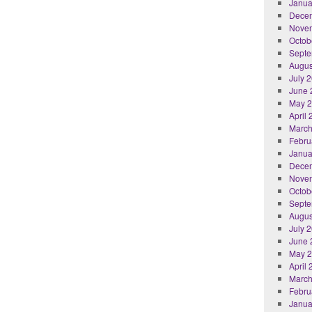
Janua
Dece
Nove
Octob
Septe
Augus
July 
June 
May 
April
March
Febru
Janua
Dece
Nove
Octob
Septe
Augus
July 
June 
May 
April
March
Febru
Janua