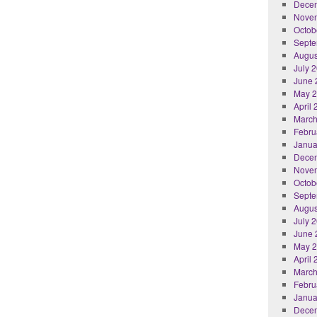
Dece
Nove
Octob
Septe
Augus
July 
June 
May 
April
March
Febru
Janua
Dece
Nove
Octob
Septe
Augus
July 
June 
May 
April
March
Febru
Janua
Dece