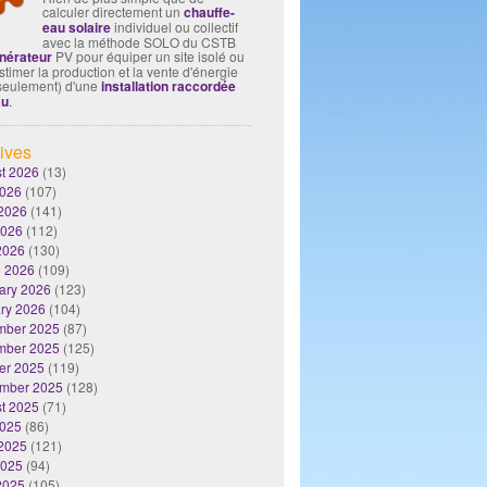
calculer directement un
chauffe-
eau solaire
individuel ou collectif
avec la méthode SOLO du CSTB
nérateur
PV pour équiper un site isolé ou
timer la production et la vente d'énergie
seulement) d'une
installation raccordée
au
.
ives
t 2026
(13)
2026
(107)
2026
(141)
2026
(112)
 2026
(130)
 2026
(109)
ary 2026
(123)
ry 2026
(104)
mber 2025
(87)
mber 2025
(125)
er 2025
(119)
mber 2025
(128)
t 2025
(71)
2025
(86)
2025
(121)
2025
(94)
 2025
(105)