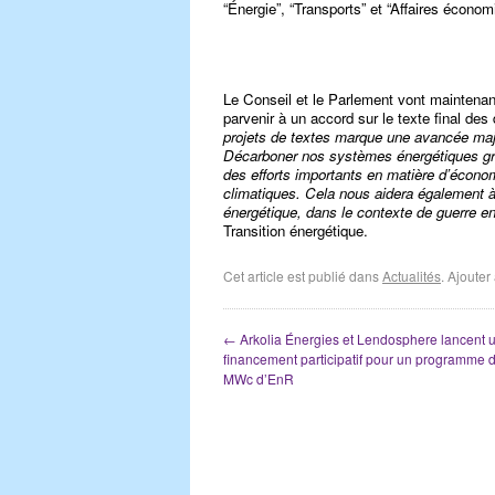
“Énergie”, “Transports” et “Affaires économ
Le Conseil et le Parlement vont maintenant
parvenir à un accord sur le texte final des
projets de textes marque une avancée maje
Décarboner nos systèmes énergétiques grâ
des efforts importants en matière d’économ
climatiques. Cela nous aidera également à
énergétique, dans le contexte de guerre e
Transition énergétique.
Cet article est publié dans
Actualités
. Ajoute
←
Arkolia Énergies et Lendosphere lancent 
financement participatif pour un programme 
MWc d’EnR