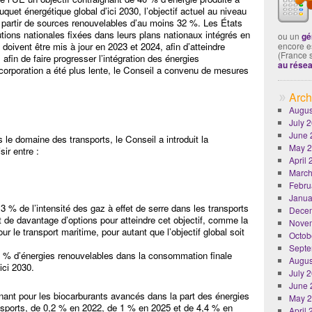
quet énergétique global d’ici 2030, l’objectif actuel au niveau
à partir de sources renouvelables d’au moins 32 %. Les États
ions nationales fixées dans leurs plans nationaux intégrés en
ou un
gé
doivent être mis à jour en 2023 et 2024, afin d’atteindre
encore es
(France 
 afin de faire progresser l’intégration des énergies
au rése
corporation a été plus lente, le Conseil a convenu de mesures
Arch
Augus
July 
June 
 le domaine des transports, le Conseil a introduit la
May 
ir entre :
April
March
Febru
Janua
13 % de l’intensité des gaz à effet de serre dans les transports
Dece
 de davantage d’options pour atteindre cet objectif, comme la
Nove
pour le transport maritime, pour autant que l’objectif global soit
Octob
Septe
29 % d’énergies renouvelables dans la consommation finale
Augus
ici 2030.
July 
June 
gnant pour les biocarburants avancés dans la part des énergies
May 
nsports, de 0,2 % en 2022, de 1 % en 2025 et de 4,4 % en
April