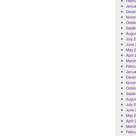
Febru
Janua
Dece
Nove
Octob
Septe
Augus
July 
June 
May 
April
March
Febru
Janua
Dece
Nove
Octob
Septe
Augus
July 
June 
May 
April
March
Febru