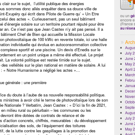
lair sur le sujet, l’utilité publique des énergies
Nous sommes donc allés enquêter dans sa douce ville de
nt-Exupéry qui écrit dans Pilote de Guerre qu’ « Un Etre
ou un
gé
 celui des actes ». Curieusement, pas un seul bâtiment
encore es
 d’énergie solaire sur un territoire pourtant réputé pour être
(France 
au rése
par an. Ce n’est pas que Jean Castex n’y ait pas pensé. Il a
 le bâtiment Chef de Bien qui accueille la Mission Locale
tion photovoltaïque de 100 kWc en revente totale, ici une halle
Arch
tion individuelle qui évolua en autoconsommation collective
Augus
complexe sportif et une piscine. Un devis d’Enedis sur le
July 
ordement en un point unique a même été effectué. Le projet
June 
it. La volonté politique est restée timide sur le sujet.
May 
s velléités sur le plan national en matière de solaire. A lui
April
-Ex : « Notre Humanisme a négligé les actes »…
March
Febru
que générale : une première
Janua
Dece
fice du doute à l’aube de sa nouvelle responsabilité politique.
Nove
rs ministres à avoir cité le terme de photovoltaïque lors de son
Octob
ée Nationale ? Verbatim, Jean Castex : « D’ici la fin de 2021,
Septe
s en milieu rural ou périurbain – les communes ou les
Augus
devront être dotées de contrats de relance et de
July 
 d’action concrets, chiffrés, mesurables : du développement
June 
ficialisation des sols, de l’équipement des toitures
May 
if, de la lutte contre les gaspillages à la promotion des
April