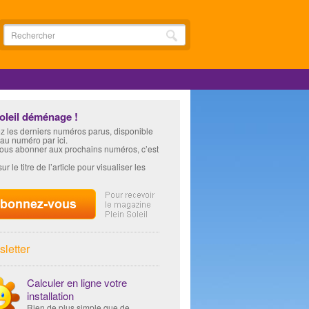
soleil déménage !
z les derniers numéros parus, disponible
 au numéro par ici.
vous abonner aux prochains numéros, c’est
ur le titre de l’article pour visualiser les
letter
Calculer en ligne votre
installation
Rien de plus simple que de