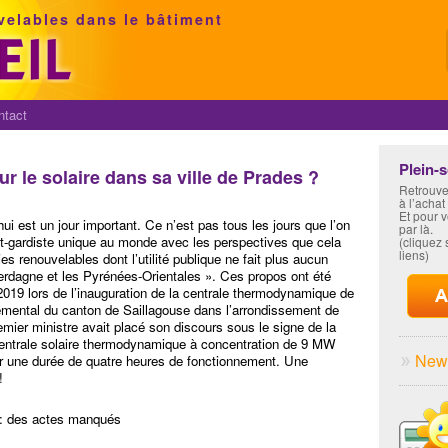
velables dans le bâtiment
ntact
Plein-
our le solaire dans sa ville de Prades ?
Retrouve
à l’achat
Et pour 
hui est un jour important. Ce n’est pas tous les jours que l’on
par là.
ant-gardiste unique au monde avec les perspectives que cela
(cliquez s
liens)
s renouvelables dont l’utilité publique ne fait plus aucun
erdagne et les Pyrénées-Orientales ». Ces propos ont été
2019 lors de l’inauguration de la centrale thermodynamique de
artemental du canton de Saillagouse dans l’arrondissement de
premier ministre avait placé son discours sous le signe de la
e centrale solaire thermodynamique à concentration de 9 MW
News
ur une durée de quatre heures de fonctionnement. Une
!
s : des actes manqués