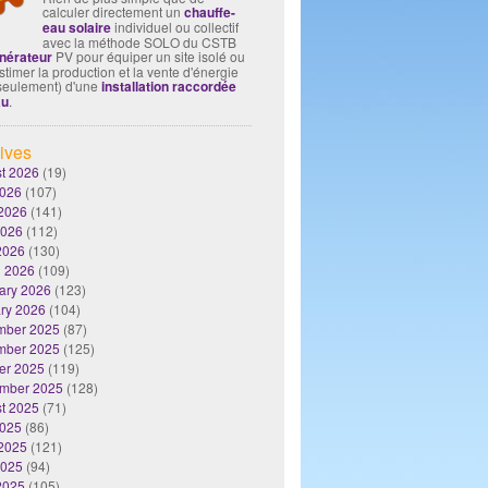
calculer directement un
chauffe-
eau solaire
individuel ou collectif
avec la méthode SOLO du CSTB
nérateur
PV pour équiper un site isolé ou
timer la production et la vente d'énergie
seulement) d'une
installation raccordée
au
.
ives
t 2026
(19)
2026
(107)
2026
(141)
2026
(112)
 2026
(130)
 2026
(109)
ary 2026
(123)
ry 2026
(104)
mber 2025
(87)
mber 2025
(125)
er 2025
(119)
mber 2025
(128)
t 2025
(71)
2025
(86)
2025
(121)
2025
(94)
 2025
(105)