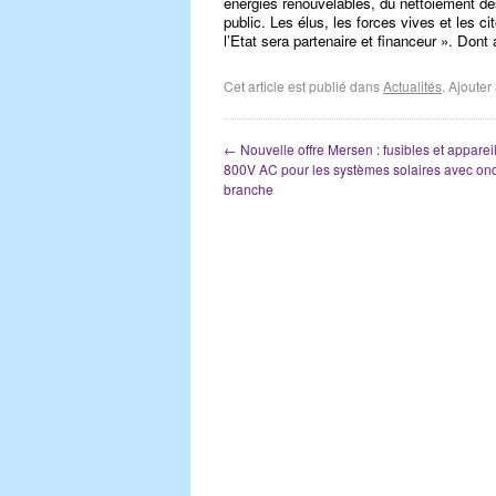
énergies renouvelables, du nettoiement des
public. Les élus, les forces vives et les ci
l’Etat sera partenaire et financeur ». Dont 
Cet article est publié dans
Actualités
. Ajoute
←
Nouvelle offre Mersen : fusibles et apparei
800V AC pour les systèmes solaires avec on
branche