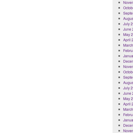
Nove
Octob
Septe
Augus
July 
June 
May 
April
March
Febru
Janua
Dece
Nove
Octob
Septe
Augus
July 
June 
May 
April
March
Febru
Janua
Dece
Nove