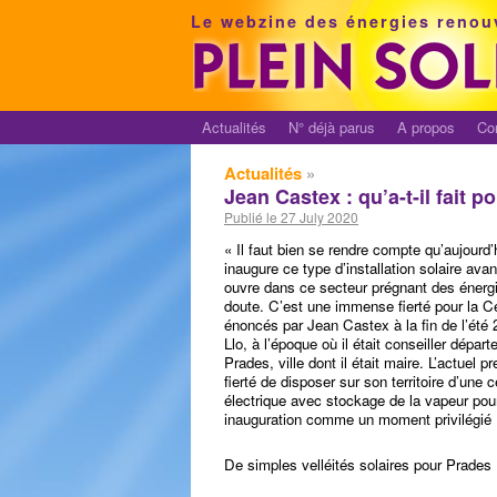
Le webzine des énergies renou
Actualités
N° déjà parus
A propos
Co
Actualités
»
Jean Castex : qu’a-t-il fait p
Publié le 27 July 2020
« Il faut bien se rendre compte qu’aujourd’
inaugure ce type d’installation solaire av
ouvre dans ce secteur prégnant des énergie
doute. C’est une immense fierté pour la C
énoncés par Jean Castex à la fin de l’été 
Llo, à l’époque où il était conseiller dép
Prades, ville dont il était maire. L’actuel 
fierté de disposer sur son territoire d’un
électrique avec stockage de la vapeur po
inauguration comme un moment privilégié 
De simples velléités solaires pour Prade