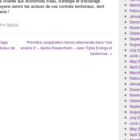
 rivières aux économies d’eau, d’énergie et d’éclairage
March
toyens seront les acteurs de ces contrats territoriaux, dont
Febru
acte !
Janua
Dece
r aux
favoris
.
Nove
Octob
Septe
llage
Première coopération franco-allemande dans l’ère
Augus
duleur de
solaire d’ « Après-Fessenheim » avec Tryba Energy et
July 
badenova
→
June 
May 
April
March
Febru
Janua
Dece
Nove
Octob
Septe
Augus
July 
June 
May 
April
March