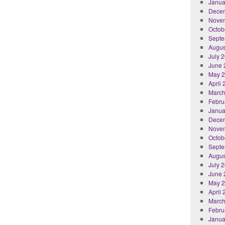
Janua
Dece
Nove
Octob
Septe
Augus
July 
June 
May 
April
March
Febru
Janua
Dece
Nove
Octob
Septe
Augus
July 
June 
May 
April
March
Febru
Janua