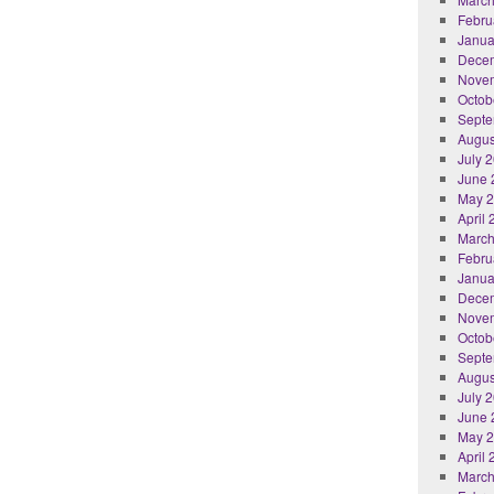
Febru
Janua
Dece
Nove
Octob
Septe
Augus
July 
June 
May 
April
March
Febru
Janua
Dece
Nove
Octob
Septe
Augus
July 
June 
May 
April
March