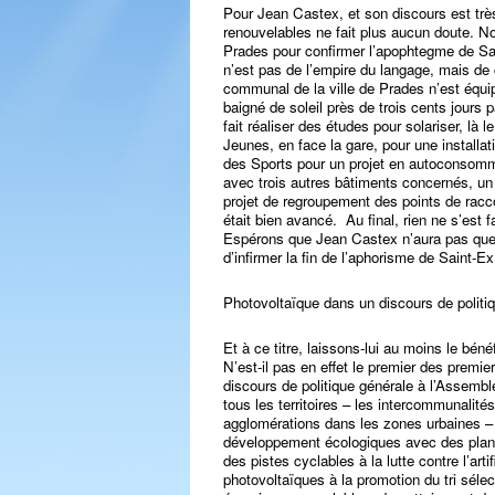
Pour Jean Castex, et son discours est très c
renouvelables ne fait plus aucun doute. 
Prades pour confirmer l’apophtegme de Sai
n’est pas de l’empire du langage, mais de
communal de la ville de Prades n’est équipé
baigné de soleil près de trois cents jours 
fait réaliser des études pour solariser, là
Jeunes, en face la gare, pour une installa
des Sports pour un projet en autoconsomma
avec trois autres bâtiments concernés, un 
projet de regroupement des points de racc
était bien avancé. Au final, rien ne s’est fa
Espérons que Jean Castex n’aura pas que de
d’infirmer la fin de l’aphorisme de Saint
Photovoltaïque dans un discours de politi
Et à ce titre, laissons-lui au moins le béné
N’est-il pas en effet le premier des premie
discours de politique générale à l’Assembl
tous les territoires – les intercommunalité
agglomérations dans les zones urbaines – 
développement écologiques avec des plans
des pistes cyclables à la lutte contre l’arti
photovoltaïques à la promotion du tri sélect