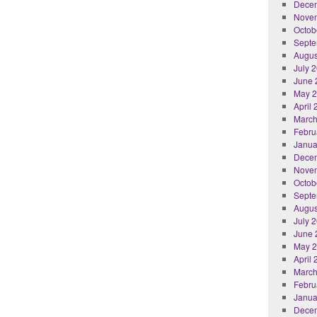
Dece
Nove
Octob
Septe
Augus
July 
June 
May 
April
March
Febru
Janua
Dece
Nove
Octob
Septe
Augus
July 
June 
May 
April
March
Febru
Janua
Dece