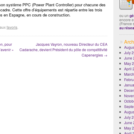
t son système PPC (Power Plant Controller) pour chacune des
-cadre. Cette offre d’équipements est répartie entre les trois
les en Espagne, en cours de construction.
ou un
gé
encore es
(France 
r aux
favoris
.
au rése
Arch
en, pour
Jacques Vayron, nouveau Directeur du CEA
Augus
l’avenir »
Cadarache, devient Président du pôle de compétitivité
July 
Capenergies
→
June 
May 
April
March
Febru
Janua
Dece
Nove
Octob
Septe
Augus
July 
June 
May 
April