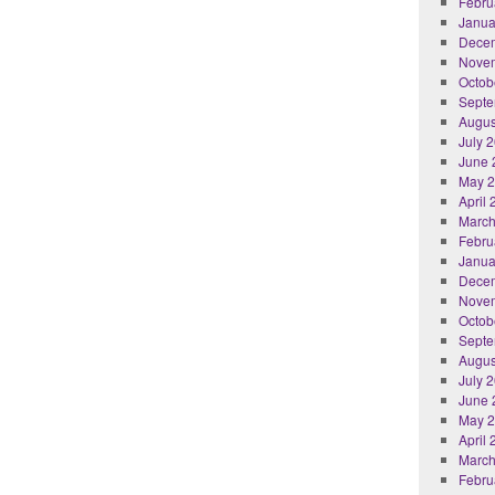
Febru
Janua
Dece
Nove
Octob
Septe
Augus
July 
June 
May 
April
March
Febru
Janua
Dece
Nove
Octob
Septe
Augus
July 
June 
May 
April
March
Febru