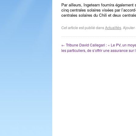
Par ailleurs, Ingeteam fournira égalemen
cinq centrales solaires visées par l’accord
centrales solaires du Chili et deux centra
Cet article est publié dans
Actualités
. Ajoute
←
Tribune David Callegari : « Le PV, un moy
les particuliers, de s’offrir une assurance sur 