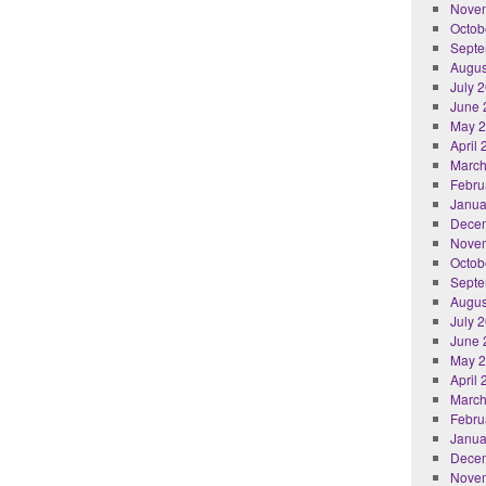
Nove
Octob
Septe
Augus
July 
June 
May 
April
March
Febru
Janua
Dece
Nove
Octob
Septe
Augus
July 
June 
May 
April
March
Febru
Janua
Dece
Nove