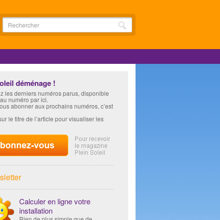
soleil déménage !
z les derniers numéros parus, disponible
 au numéro par ici.
vous abonner aux prochains numéros, c’est
ur le titre de l’article pour visualiser les
letter
Calculer en ligne votre
installation
Rien de plus simple que de