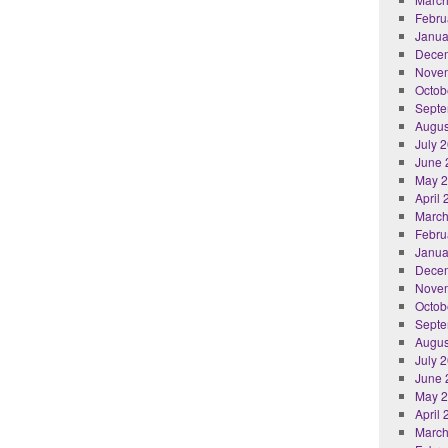
Febru
Janua
Dece
Nove
Octob
Septe
Augus
July 
June 
May 
April
March
Febru
Janua
Dece
Nove
Octob
Septe
Augus
July 
June 
May 
April
March