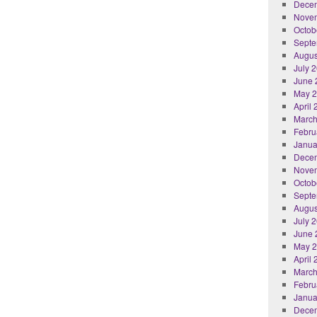
Dece
Nove
Octob
Septe
Augus
July 
June 
May 
April
March
Febru
Janua
Dece
Nove
Octob
Septe
Augus
July 
June 
May 
April
March
Febru
Janua
Dece