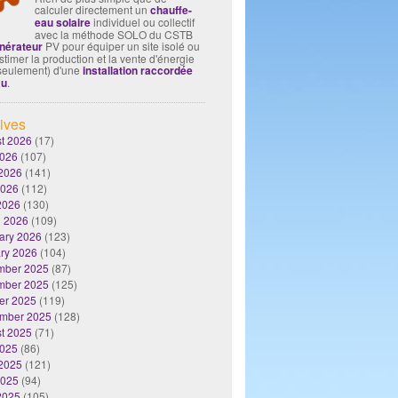
calculer directement un
chauffe-
eau solaire
individuel ou collectif
avec la méthode SOLO du CSTB
nérateur
PV pour équiper un site isolé ou
timer la production et la vente d'énergie
seulement) d'une
installation raccordée
au
.
ives
t 2026
(17)
2026
(107)
2026
(141)
2026
(112)
 2026
(130)
 2026
(109)
ary 2026
(123)
ry 2026
(104)
mber 2025
(87)
mber 2025
(125)
er 2025
(119)
mber 2025
(128)
t 2025
(71)
2025
(86)
2025
(121)
2025
(94)
 2025
(105)