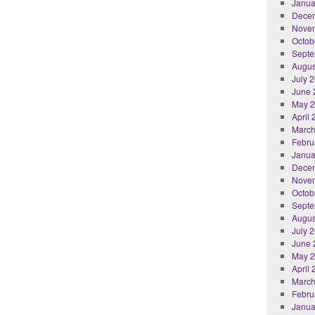
Janua
Dece
Nove
Octob
Septe
Augus
July 
June 
May 
April
March
Febru
Janua
Dece
Nove
Octob
Septe
Augus
July 
June 
May 
April
March
Febru
Janua