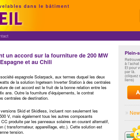
velables dans le bâtiment
ntact
Plein-
nt un accord sur la fourniture de 200 MW
Retrouve
 Espagne et au Chili
à l’achat
Et pour 
par là.
(cliquez s
 société espagnole Solarpack, aux termes duquel les deux
liens)
atts de la solution Ingeteam Inverter Station à des centrales
ure de cet accord est le fruit de la bonne relation entre les
dix ans. Outre la fourniture d’équipements, le contrat
 centrales de destination.
 versions Skid et Skidless, incluent non seulement les
News
1500 V, mais également tous les autres composants
é CC produite par les panneaux solaires en courant alternatif,
 ( transformateur, appareillage, etc.). Cette solution est
enne tension.