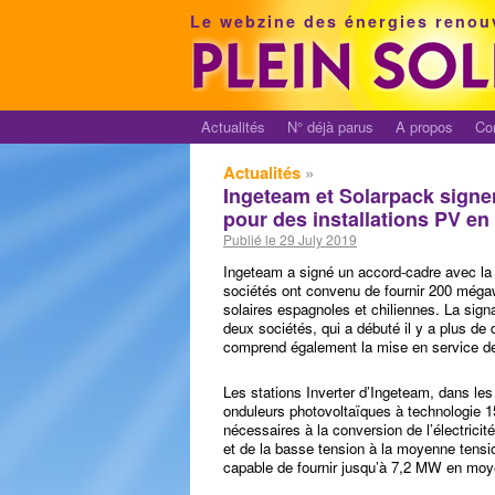
Le webzine des énergies renou
Actualités
N° déjà parus
A propos
Co
Actualités
»
Ingeteam et Solarpack signe
pour des installations PV en
Publié le 29 July 2019
Ingeteam a signé un accord-cadre avec la
sociétés ont convenu de fournir 200 mégaw
solaires espagnoles et chiliennes. La signat
deux sociétés, qui a débuté il y a plus de 
comprend également la mise en service des
Les stations Inverter d’Ingeteam, dans les
onduleurs photovoltaïques à technologie 
nécessaires à la conversion de l’électricit
et de la basse tension à la moyenne tension
capable de fournir jusqu’à 7,2 MW en moy