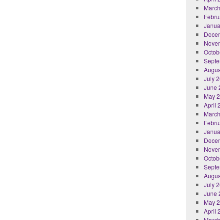
March
Febru
Janua
Dece
Nove
Octob
Septe
Augus
July 
June 
May 
April
March
Febru
Janua
Dece
Nove
Octob
Septe
Augus
July 
June 
May 
April
March