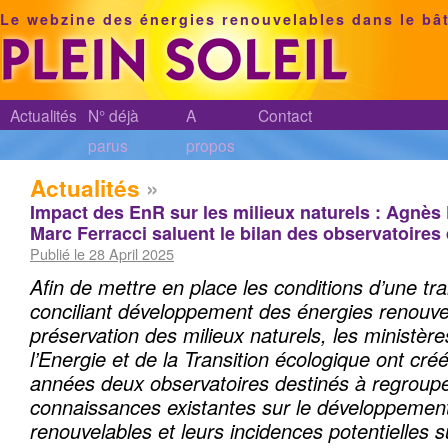
Le webzine des énergies renouvelables dans le bâ
Actualités
N° déjà
A
Contact
parus
propos
Actualités
»
Impact des EnR sur les milieux naturels : Agnès
Marc Ferracci saluent le bilan des observatoires
Publié le 28 April 2025
Afin de mettre en place les conditions d’une tr
conciliant développement des énergies renouve
préservation des milieux naturels, les ministèr
l’Energie et de la Transition écologique ont cré
années deux observatoires destinés à regrouper
connaissances existantes sur le développemen
renouvelables et leurs incidences potentielles s