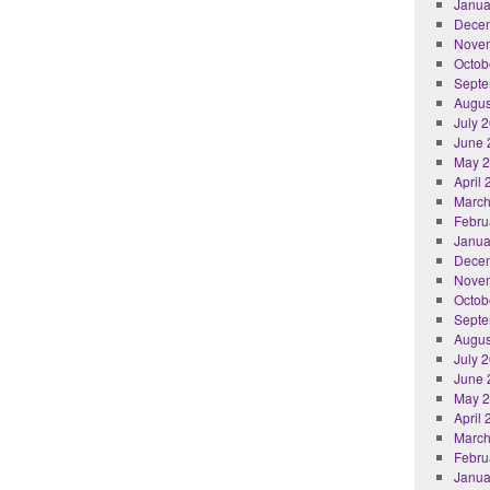
Janua
Dece
Nove
Octob
Septe
Augus
July 
June 
May 
April
March
Febru
Janua
Dece
Nove
Octob
Septe
Augus
July 
June 
May 
April
March
Febru
Janua