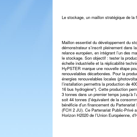
Le stockage, un maillon stratégique de la f
Maillon essentiel du développement du sto
démonstrateur s’inscrit pleinement dans la
relance européen, en intégrant l’un des ma
le stockage. Son objectif : tester la produ
échelle industrielle et la réplicabilité te
HyPSTER marque une nouvelle étape pour u
renouvelables décarbonées. Pour la product
énergies renouvelables locales (photovolta
l’installation permettra la production de 4
16 bus hydrogène*). Cette production perm
3 tonnes dans un premier temps jusqu’à l’uti
soit 44 tonnes (l’équivalent de la consomm
bénéficie d’un financement du Partenariat 
(FCH 2 JU). Ce Partenariat Public-Privé a
Horizon H2020 de l’Union Européenne, d