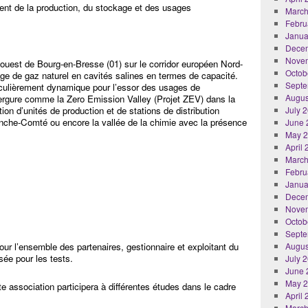
ment de la production, du stockage et des usages
March
Febru
Janua
Dece
Nove
-ouest de Bourg-en-Bresse (01) sur le corridor européen Nord-
Octob
age de gaz naturel en cavités salines en termes de capacité.
Septe
rticulièrement dynamique pour l’essor des usages de
Augus
vergure comme la Zero Emission Valley (Projet ZEV) dans la
on d’unités de production et de stations de distribution
July 
nche-Comté ou encore la vallée de la chimie avec la présence
June 
May 
April
March
Febru
Janua
Dece
Nove
Octob
Septe
our l’ensemble des partenaires, gestionnaire et exploitant du
Augus
isée pour les tests.
July 
June 
May 
 association participera à différentes études dans le cadre
April
March