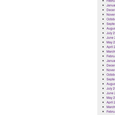
Febru
Janua
Dece
Nove
Octob
Septe
Augus
July 
June 
May 
April
March
Febru
Janua
Dece
Nove
Octob
Septe
Augus
July 
June 
May 
April
March
Febru