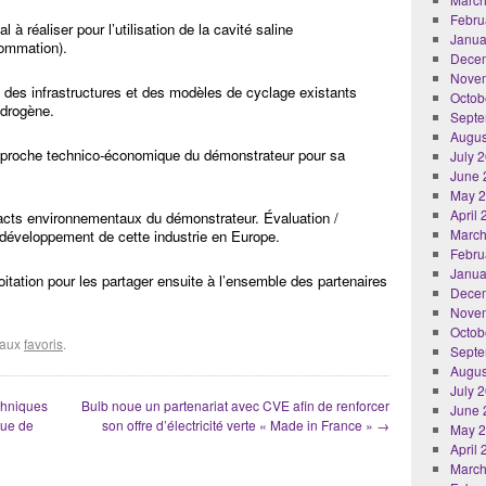
Febru
à réaliser pour l’utilisation de la cavité saline
Janua
sommation).
Dece
Nove
é des infrastructures et des modèles de cyclage existants
Octob
ydrogène.
Septe
Augus
approche technico-économique du démonstrateur pour sa
July 
June 
May 
April
pacts environnementaux du démonstrateur. Évaluation /
March
e développement de cette industrie en Europe.
Febru
Janua
oitation pour les partager ensuite à l’ensemble des partenaires
Dece
Nove
Octob
r aux
favoris
.
Septe
Augus
July 
chniques
Bulb noue un partenariat avec CVE afin de renforcer
June 
que de
son offre d’électricité verte « Made in France »
→
May 
April
March