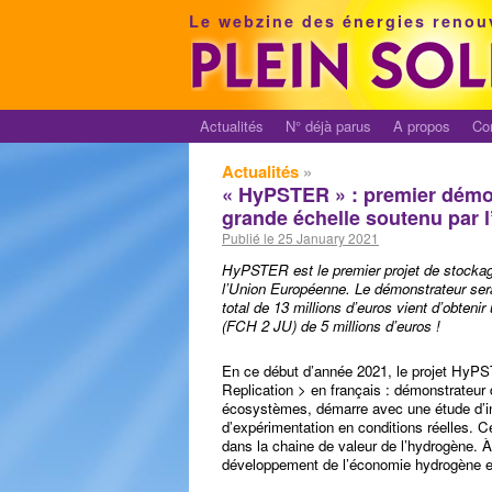
Le webzine des énergies renou
Actualités
N° déjà parus
A propos
Co
Actualités
»
« HyPSTER » : premier démon
grande échelle soutenu par 
Publié le 25 January 2021
HyPSTER est le premier projet de stockage
l’Union Européenne. Le démonstrateur sera
total de 13 millions d’euros vient d’obten
(FCH 2 JU) de 5 millions d’euros !
En ce début d’année 2021, le projet HyP
Replication > en français : démonstrateur
écosystèmes, démarre avec une étude d’in
d’expérimentation en conditions réelles. C
dans la chaine de valeur de l’hydrogène. 
développement de l’économie hydrogène 