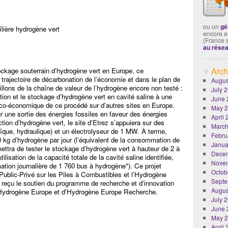
ou un
gé
ilière hydrogène vert
encore es
(France 
au rése
Arch
ckage souterrain d’hydrogène vert en Europe, ce
 trajectoire de décarbonation de l’économie et dans le plan de
Augus
illons de la chaîne de valeur de l’hydrogène encore non testé :
July 
ction et le stockage d’hydrogène vert en cavité saline à une
June 
chnico-économique de ce procédé sur d’autres sites en Europe.
May 
ne sortie des énergies fossiles en faveur des énergies
April
ion d’hydrogène vert, le site d’Etrez s’appuiera sur des
March
ïque, hydraulique) et un électrolyseur de 1 MW. À terme,
Febru
00 kg d’hydrogène par jour (l’équivalent de la consommation de
Janua
ettra de tester le stockage d’hydrogène vert à hauteur de 2 à
Dece
lisation de la capacité totale de la cavité saline identifiée,
Nove
ation journalière de 1 760 bus à hydrogène*). Ce projet
Octob
Public-Privé sur les Piles à Combustibles et l’Hydrogène
Septe
 reçu le soutien du programme de recherche et d’innovation
Augus
’Hydrogène Europe et d’Hydrogène Europe Recherche.
July 
June 
May 
April