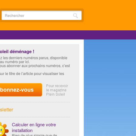
soleil déménage !
z les derniers numéros parus, disponible
 au numéro par ici.
vous abonner aux prochains numéros, c’est
ur le titre de l’article pour visualiser les
letter
Calculer en ligne votre
installation
Rien de plus simple que de