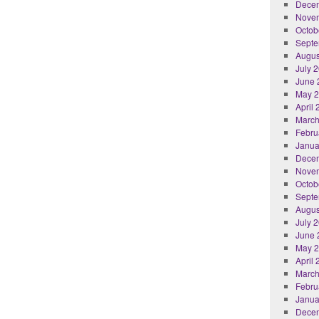
Dece
Nove
Octob
Septe
Augus
July 
June 
May 
April
March
Febru
Janua
Dece
Nove
Octob
Septe
Augus
July 
June 
May 
April
March
Febru
Janua
Dece