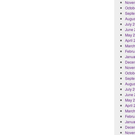
Nove
Octob
Septe
Augus
July 
June 
May 
April
March
Febru
Janua
Dece
Nove
Octob
Septe
Augus
July 
June 
May 
April
March
Febru
Janua
Dece
Nove