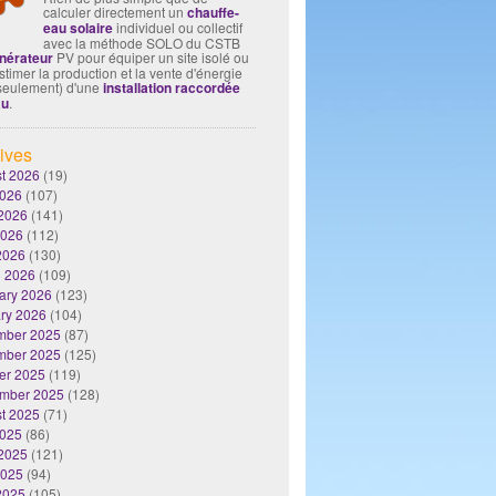
calculer directement un
chauffe-
eau solaire
individuel ou collectif
avec la méthode SOLO du CSTB
nérateur
PV pour équiper un site isolé ou
timer la production et la vente d'énergie
seulement) d'une
installation raccordée
au
.
ives
t 2026
(19)
2026
(107)
2026
(141)
2026
(112)
 2026
(130)
 2026
(109)
ary 2026
(123)
ry 2026
(104)
mber 2025
(87)
mber 2025
(125)
er 2025
(119)
mber 2025
(128)
t 2025
(71)
2025
(86)
2025
(121)
2025
(94)
 2025
(105)