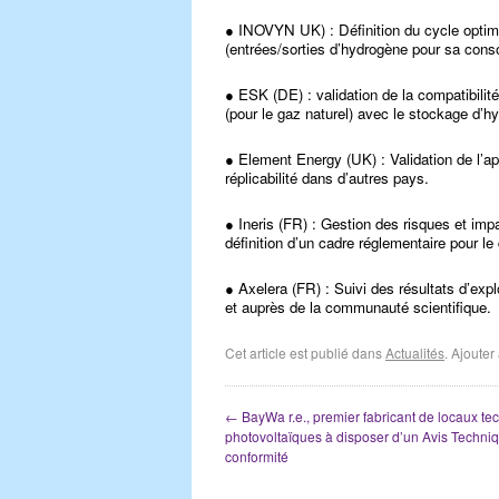
● INOVYN UK) : Définition du cycle optimal 
(entrées/sorties d’hydrogène pour sa con
● ESK (DE) : validation de la compatibilit
(pour le gaz naturel) avec le stockage d’h
● Element Energy (UK) : Validation de l’
réplicabilité dans d’autres pays.
● Ineris (FR) : Gestion des risques et im
définition d’un cadre réglementaire pour l
● Axelera (FR) : Suivi des résultats d’expl
et auprès de la communauté scientifique.
Cet article est publié dans
Actualités
. Ajoute
←
BayWa r.e., premier fabricant de locaux te
photovoltaïques à disposer d’un Avis Techni
conformité