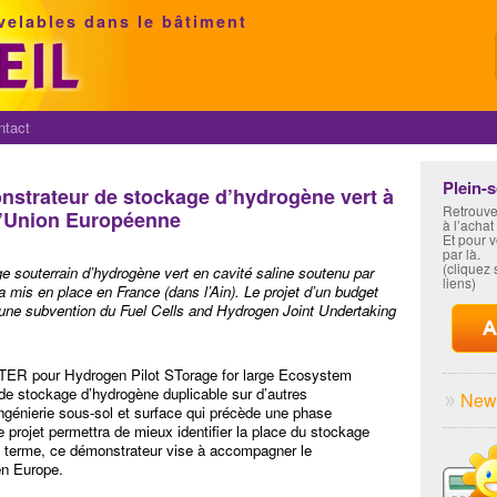
velables dans le bâtiment
ntact
Plein-
strateur de stockage d’hydrogène vert à
Retrouve
l’Union Européenne
à l’achat
Et pour 
par là.
(cliquez s
 souterrain d’hydrogène vert en cavité saline soutenu par
liens)
 mis en place en France (dans l’Ain). Le projet d’un budget
ir une subvention du Fuel Cells and Hydrogen Joint Undertaking
STER pour Hydrogen Pilot STorage for large Ecosystem
 de stockage d’hydrogène duplicable sur d’autres
News
génierie sous-sol et surface qui précède une phase
e projet permettra de mieux identifier la place du stockage
À terme, ce démonstrateur vise à accompagner le
en Europe.