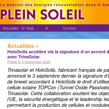
Le webzine des énergies renouvelables dans le bâ
Actualités
N° déjà
A
Contact
parus
propos
Actualités
»
HoloSolis accélère via la signature d’un accord d
avec TrinaSolar
Publié le 3 September 2025
Trinasolar et HoloSolis, fabricant français de p
annoncé le 3 septembre dernier la signature d’
de brevet accordant à HoloSolis le droit d’utilis
cellule solaire TOPCon (Tunnel Oxide Passivat
Trinasolar.
Cette collaboration soutient les objec
l’UE, la sécurité énergétique et le leadership t
permettant la production de cellules et module