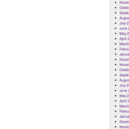
Nove
Octob
Septe
Augus
July 
June 
May 
April
March
Febru
Janua
Dece
Nove
Octob
Septe
Augus
July 
June 
May 
April
March
Febru
Janua
Dece
Nove