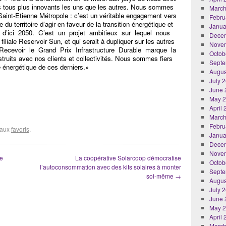
ts tous plus innovants les uns que les autres. Nous sommes
March
 Saint-Etienne Métropole : c’est un véritable engagement vers
Febru
le du territoire d’agir en faveur de la transition énergétique et
Janua
d’ici 2050. C’est un projet ambitieux sur lequel nous
Dece
iliale Reservoir Sun, et qui serait à dupliquer sur les autres
Nove
s. Recevoir le Grand Prix Infrastructure Durable marque la
Octob
struits avec nos clients et collectivités. Nous sommes fiers
Septe
é énergétique de ces derniers.»
Augus
July 
June 
May 
April
March
Febru
r aux
favoris
.
Janua
Dece
Nove
de
La coopérative Solarcoop démocratise
Octob
l’autoconsommation avec des kits solaires à monter
Septe
soi-même
→
Augus
July 
June 
May 
April
March