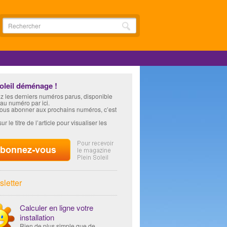
soleil déménage !
z les derniers numéros parus, disponible
 au numéro par ici.
vous abonner aux prochains numéros, c’est
ur le titre de l’article pour visualiser les
letter
Calculer en ligne votre
installation
Rien de plus simple que de