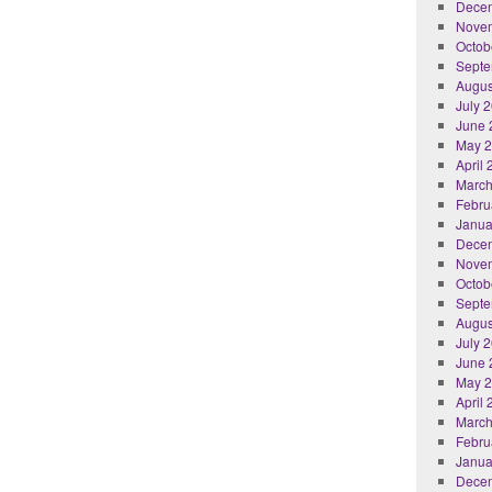
Dece
Nove
Octob
Septe
Augus
July 
June 
May 
April
March
Febru
Janua
Dece
Nove
Octob
Septe
Augus
July 
June 
May 
April
March
Febru
Janua
Dece