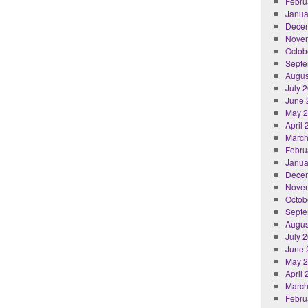
Febru
Janua
Dece
Nove
Octob
Septe
Augus
July 
June 
May 
April
March
Febru
Janua
Dece
Nove
Octob
Septe
Augus
July 
June 
May 
April
March
Febru