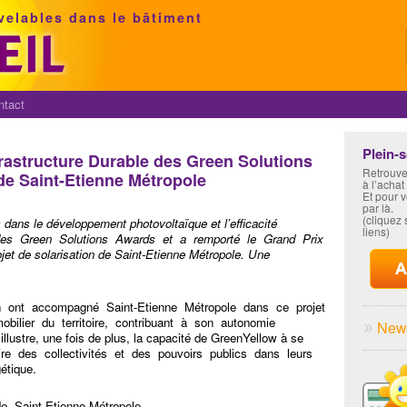
velables dans le bâtiment
ntact
Plein-
frastructure Durable des Green Solutions
Retrouve
de Saint-Etienne Métropole
à l’achat
Et pour 
par là.
(cliquez s
dans le développement photovoltaïque et l’efficacité
liens)
 des Green Solutions Awards et a remporté le Grand Prix
ojet de solarisation de Saint-Etienne Métropole. Une
un ont accompagné Saint-Etienne Métropole dans ce projet
obilier du territoire, contribuant à son autonomie
News
 illustre, une fois de plus, la capacité de GreenYellow à se
re des collectivités et des pouvoirs publics dans leurs
étique.
de Saint-Etienne Métropole