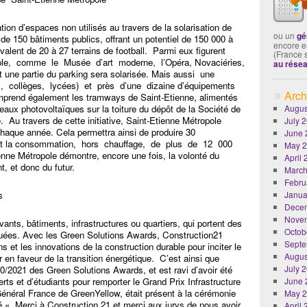
tion d’espaces non utilisés au travers de la solarisation de
ou un
gé
 de 150 bâtiments publics, offrant un potentiel de 150 000 à
encore es
ivalent de 20 à 27 terrains de football. Parmi eux figurent
(France 
le, comme le Musée d’art moderne, l’Opéra, Novaciéries,
au rése
t une partie du parking sera solarisée. Mais aussi une
s, collèges, lycées) et près d’une dizaine d’équipements
Arch
 comprend également les tramways de Saint-Etienne, alimentés
nneaux photovoltaïques sur la toiture du dépôt de la Société de
Augus
 Au travers de cette initiative, Saint-Etienne Métropole
July 
chaque année. Cela permettra ainsi de produire 30
June 
soit la consommation, hors chauffage, de plus de 12 000
May 
nne Métropole démontre, encore une fois, la volonté du
April
t, et donc du futur.
March
Febru
s
Janua
Dece
Nove
nts, bâtiments, infrastructures ou quartiers, qui portent des
Octob
iquées. Avec les Green Solutions Awards, Construction21
Septe
s et les innovations de la construction durable pour inciter le
Augus
 en faveur de la transition énergétique. C’est ainsi que
July 
0/2021 des Green Solutions Awards, et est ravi d’avoir été
ts et d’étudiants pour remporter le Grand Prix Infrastructure
June 
néral France de GreenYellow, était présent à la cérémonie
May 
aré « Merci à Construction 21 et merci aux jurys de nous avoir
April