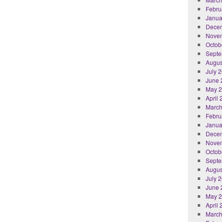
Febru
Janua
Dece
Nove
Octob
Septe
Augus
July 
June 
May 
April
March
Febru
Janua
Dece
Nove
Octob
Septe
Augus
July 
June 
May 
April
March