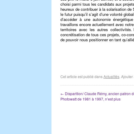
choisi parmi tous les candidats aux proje
heureux de contribuer à la solarisation de
le futur puisqu’il s’agit d’une volonté globa
d’accéder à une autonomie énergétique 
travaillons encore actuellement avec notre f
territoires avec les autres collectivité
concrétisation de tous ces projets, co-con
de pouvoir nous positionner en tant qu’alli
Cet article est publié dans
Actualités
. Ajoute
←
Disparition/ Claude Rémy, ancien patron 
Photowatt de 1981 à 1997, n’est plus