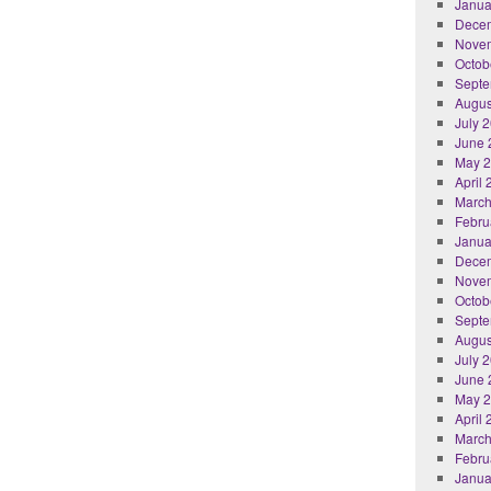
Janua
Dece
Nove
Octob
Septe
Augus
July 
June 
May 
April
March
Febru
Janua
Dece
Nove
Octob
Septe
Augus
July 
June 
May 
April
March
Febru
Janua