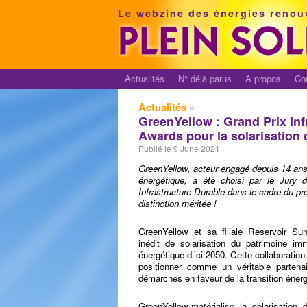
Le webzine des énergies renou
Actualités
N° déjà parus
A propos
Co
Actualités
»
GreenYellow : Grand Prix In
Awards pour la solarisation 
Publié le 9 June 2021
GreenYellow, acteur engagé depuis 14 ans 
énergétique, a été choisi par le Jury
Infrastructure Durable dans le cadre du pr
distinction méritée !
GreenYellow et sa filiale Reservoir S
inédit de solarisation du patrimoine imm
énergétique d’ici 2050. Cette collaboration
positionner comme un véritable partenai
démarches en faveur de la transition énerg
GreenYellow matérialise la solarisation 