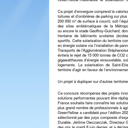
Ce projet d’envergure comprend la valorisa
toitures et d’ombrières de parking sur plus
200 000 m² de surface à couvrir, soit l’équ
des sites emblématiques de la Métropo
ou encore le stade Geoffroy-Guichard, don
trentaine de bâtiments scolaires (école
sportifs. Cette solarisation du territoire
en énergie solaire via l’installation de pa
Transports de l’Agglomération Stéphanoise.
évitera le rejet de 15 000 tonnes de CO2 
gigawattheures d’énergie renouvelable, 
logements. La solarisation de Saint-Etie
territoire d’agir en faveur de l’environnemen
Un projet à dupliquer sur d’autres territoire
Ce concours récompense des projets innova
solutions performantes pouvant être répl
France souhaite faire connaître les solution
plus grand nombre de professionnels à agir
GreenYellow a candidaté pour l’édition 202
sélectionné par des jurys composés d’exper
Durable. Jérôme Owczarczak, Directeur Gé
des prix le mardi 8 juin dernier, et a décl