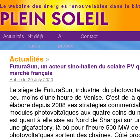
Le webzine des énergies renouvelables dans le bâ
Actualités
N° déjà
A
Contact
parus
propos
Actualités
»
FuturaSun, un acteur sino-italien du solaire PV q
marché français
Publié le 29 July 2020
Le siège de FuturaSun, industriel du photovolta
peu moins d’une heure de Venise. C’est de là q
élabore depuis 2008 ses stratégies commercial
modules photovoltaïques aux quatre coins du 
est quant à elle sise au Nord de Shangai sur un
une gigafactory, là où pour l’heure 500 MW d
photovoltaïques sortent des chaînes. Côté pro