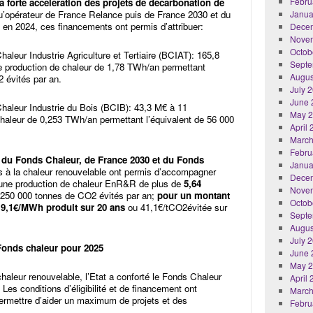
Febru
 forte accélération des projets de décarbonation de
u’opérateur de France Relance puis de France 2030 et du
Janua
, en 2024, ces financements ont permis d’attribuer:
Dece
Nove
Octob
haleur Industrie Agriculture et Tertiaire (BCIAT): 165,8
Septe
ne production de chaleur de 1,78 TWh/an permettant
Augus
 évités par an.
July 
June 
 Chaleur Industrie du Bois (BCIB): 43,3 M€ à 11
May 
 chaleur de 0,253 TWh/an permettant l’équivalent de 56 000
April
March
Febru
 du Fonds Chaleur, de France 2030 et du Fonds
Janua
 à la chaleur renouvelable ont permis d’accompagner
Dece
t une production de chaleur EnR&R de plus de
5,64
Nove
1 250 000 tonnes de CO2 évités par an;
pour un montant
Octob
e 9,1€/MWh produit sur 20 ans
ou 41,1€/tCO2évitée sur
Septe
Augus
July 
u Fonds chaleur pour 2025
June 
May 
haleur renouvelable, l’Etat a conforté le Fonds Chaleur
April
 Les conditions d’éligibilité et de financement ont
March
ermettre d’aider un maximum de projets et des
Febru