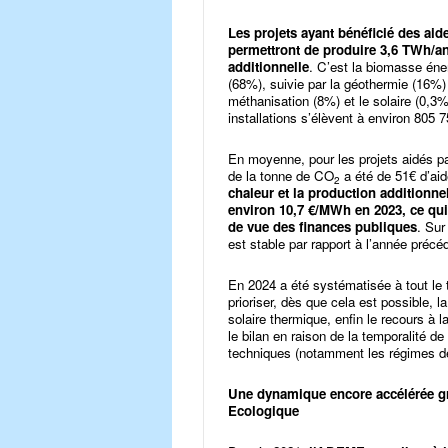
Les projets ayant bénéficié des ai
permettront de produire 3,6 TWh/an
additionnelle
. C’est la biomasse éner
(68%), suivie par la géothermie (16%) 
méthanisation (8%) et le solaire (0,3
installations s’élèvent à environ 805 
En moyenne, pour les projets aidés p
de la tonne de CO
a été de 51€ d’ai
2
chaleur et la production additionne
environ 10,7 €/MWh en 2023, ce qui 
de vue des finances publiques
. Sur
est stable par rapport à l’année préc
En 2024 a été systématisée à tout le 
prioriser, dès que cela est possible, l
solaire thermique, enfin le recours à
le bilan en raison de la temporalité d
techniques (notamment les régimes d
Une dynamique encore accélérée grâ
Ecologique