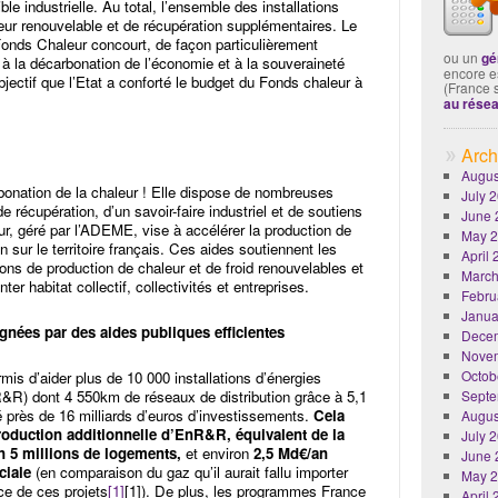
ble industrielle. Au total, l’ensemble des installations
ur renouvelable et de récupération supplémentaires. Le
Fonds Chaleur concourt, de façon particulièrement
ou un
gé
, à la décarbonation de l’économie et à la souveraineté
encore es
jectif que l’Etat a conforté le budget du Fonds chaleur à
(France 
au rése
Arch
Augus
rbonation de la chaleur ! Elle dispose de nombreuses
July 
 récupération, d’un savoir-faire industriel et de soutiens
June 
r, géré par l’ADEME, vise à accélérer la production de
May 
 sur le territoire français. Ces aides soutiennent les
April
tions de production de chaleur et de froid renouvelables et
March
er habitat collectif, collectivités et entreprises.
Febru
Janua
gnées par des aides publiques efficientes
Dece
Nove
Octob
is d’aider plus de 10 000 installations d’énergies
R&R) dont 4 550km de réseaux de distribution grâce à 5,1
Septe
é près de 16 milliards d’euros d’investissements.
Cela
Augus
oduction additionnelle d’EnR&R, équivalent de la
July 
 5 millions de logements,
et environ
2,5 Md€/an
June 
ciale
(en comparaison du gaz qu’il aurait fallu importer
May 
ce de ces projets
[1]
[1]). De plus, les programmes France
April