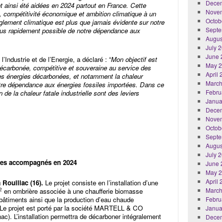
Dece
t ainsi été aidées en 2024 partout en France. Cette
Nove
 compétitivité économique et ambition climatique à un
Octob
glement climatique est plus que jamais évidente sur notre
Septe
 plus rapidement possible de notre dépendance aux
Augus
July 
June 
l’Industrie et de l’Energie, a déclaré : “
Mon objectif est
May 
décarbonée, compétitive et souveraine au service des
April
es énergies décarbonées, et notamment la chaleur
March
otre dépendance aux énergies fossiles importées. Dans ce
Febru
 de la chaleur fatale industrielle sont des leviers
Janua
Dece
Nove
Octob
Septe
Augus
July 
res accompagnés en 2024
June 
May 
April
 Rouillac (16).
Le projet consiste en l’installation d’une
2
March
en ombrière associée à une chaufferie biomasse
 bâtiments ainsi que la production d’eau chaude
Febru
. Le projet est porté par la société MARTELL & CO
Janua
ac). L’installation permettra de décarboner intégralement
Dece