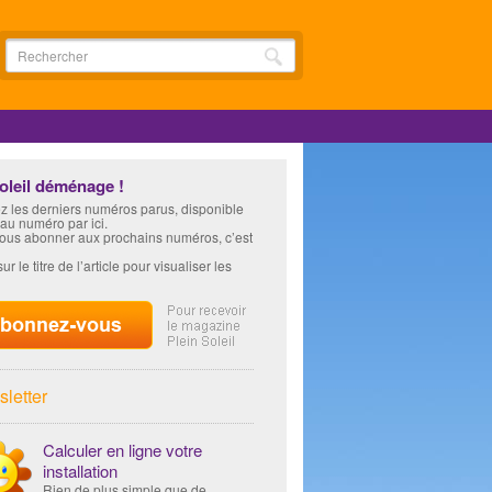
soleil déménage !
z les derniers numéros parus, disponible
 au numéro par ici.
vous abonner aux prochains numéros, c’est
ur le titre de l’article pour visualiser les
letter
Calculer en ligne votre
installation
Rien de plus simple que de