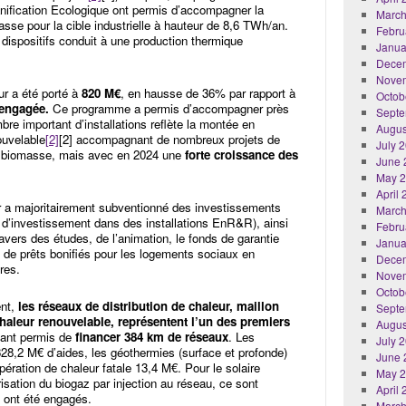
nification Ecologique ont permis d’accompagner la
March
asse pour la cible industrielle à hauteur de 8,6 TWh/an.
Febru
dispositifs conduit à une production thermique
Janua
Dece
Nove
ur a été porté à
820 M€
, en hausse de 36% par rapport à
Octob
é engagée.
Ce programme a permis d’accompagner près
Septe
re important d’installations reflète la montée en
Augus
uvelable
[2]
[2] accompagnant de nombreux projets de
July 
r de biomasse, mais avec en 2024 une
forte croissance des
June 
May 
April
 a majoritairement subventionné des investissements
March
 d’investissement dans des installations EnR&R), ainsi
Febru
vers des études, de l’animation, le fonds de garantie
Janua
if de prêts bonifiés pour les logements sociaux en
Dece
res.
Nove
Octob
ent,
les réseaux de distribution de chaleur, maillon
Septe
haleur renouvelable, représentent l’un des premiers
Augus
yant permis de
financer 384 km de réseaux
. Les
July 
28,2 M€ d’aides, les géothermies (surface et profonde)
June 
ération de chaleur fatale 13,4 M€. Pour le solaire
May 
isation du biogaz par injection au réseau, ce sont
April
 ont été engagés.
March