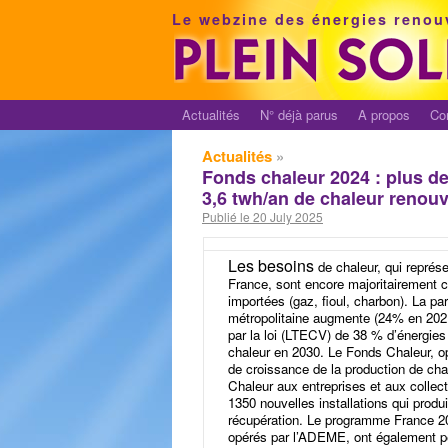
Le webzine des énergies renou
Actualités
N° déjà parus
A propos
Co
Actualités
»
Fonds chaleur 2024 : plus de
3,6 twh/an de chaleur renouv
Publié le 20 July 2025
Les besoins
de chaleur, qui représ
France, sont encore majoritairement c
importées (gaz, fioul, charbon). La pa
métropolitaine augmente (24% en 2021
par la loi (LTECV) de 38 % d’énergie
chaleur en 2030. Le Fonds Chaleur, o
de croissance de la production de cha
Chaleur aux entreprises et aux collect
1350 nouvelles installations qui produ
récupération. Le programme France 2030
opérés par l’ADEME, ont également p