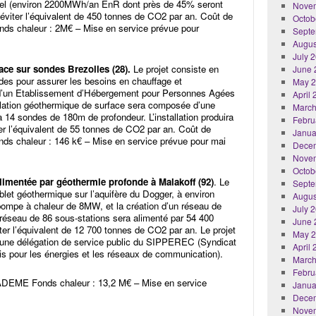
triel (environ 2200MWh/an EnR dont près de 45% seront
Nove
 d’éviter l’équivalent de 450 tonnes de CO2 par an. Coût de
Octob
ds chaleur : 2M€ – Mise en service prévue pour
Septe
Augus
July 
face sur sondes Brezolles (28).
Le projet consiste en
June 
ndes pour assurer les besoins en chauffage et
May 
) d’un Etablissement d’Hébergement pour Personnes Agées
April
allation géothermique de surface sera composée d’une
March
14 sondes de 180m de profondeur. L’installation produira
Febru
r l’équivalent de 55 tonnes de CO2 par an. Coût de
Janua
ds chaleur : 146 k€ – Mise en service prévue pour mai
Dece
Nove
Octob
limentée par géothermie profonde à Malakoff (92)
. Le
Septe
blet géothermique sur l’aquifère du Dogger, à environ
Augus
ompe à chaleur de 8MW, et la création d’un réseau de
July 
réseau de 86 sous-stations sera alimenté par 54 400
June 
er l’équivalent de 12 700 tonnes de CO2 par an. Le projet
May 
une délégation de service public du SIPPEREC (Syndicat
April
is pour les énergies et les réseaux de communication).
March
Febru
 ADEME Fonds chaleur : 13,2 M€ – Mise en service
Janua
Dece
Nove