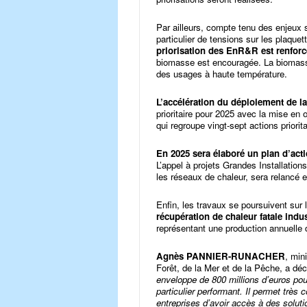
Par ailleurs, compte tenu des enjeux s
particulier de tensions sur les plaquet
priorisation des EnR&R est renforc
biomasse est encouragée. La biomass
des usages à haute température.
L’accélération du déploiement de l
prioritaire pour 2025 avec la mise en 
qui regroupe vingt-sept actions priorit
En 2025 sera élaboré un plan d’act
L’appel à projets Grandes Installation
les réseaux de chaleur, sera relancé 
Enfin, les travaux se poursuivent sur 
récupération de chaleur fatale indus
représentant une production annuelle
Agnès PANNIER-RUNACHER
, min
Forêt, de la Mer et de la Pêche, a déc
enveloppe de 800 millions d’euros pou
particulier performant. Il permet très
entreprises d’avoir accès à des solut