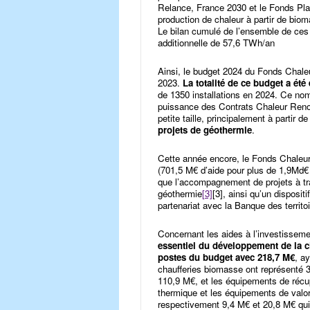
Relance, France 2030 et le Fonds Pla
production de chaleur à partir de biom
Le bilan cumulé de l’ensemble de ces 
additionnelle de 57,6 TWh/an
Ainsi, le budget 2024 du Fonds Chale
2023.
La totalité de ce budget a ét
de 1350 installations en 2024. Ce nomb
puissance des Contrats Chaleur Reno
petite taille, principalement à parti
projets de géothermie
.
Cette année encore, le Fonds Chaleur
(701,5 M€ d’aide pour plus de 1,9Md€
que l’accompagnement de projets à tra
géothermie
[3]
[3], ainsi qu’un disposit
partenariat avec la Banque des territoi
Concernant les aides à l’investissem
essentiel du développement de la c
postes du budget avec 218,7 M€
, a
chaufferies biomasse ont représenté 3
110,9 M€, et les équipements de récup
thermique et les équipements de valor
respectivement 9,4 M€ et 20,8 M€ qui