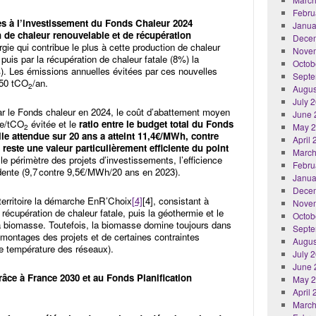
Febru
des à l’investissement du Fonds Chaleur 2024
Janua
 de chaleur renouvelable et de récupération
Dece
gie qui contribue le plus à cette production de chaleur
Nove
puis par la récupération de chaleur fatale (8%) la
Octob
%). Les émissions annuelles évitées par ces nouvelles
Septe
750 tCO
/an.
2
Augus
July 
ar le Fonds chaleur en 2024, le coût d’abattement moyen
June 
de/tCO
évitée et le
ratio entre le budget total du Fonds
May 
2
lle attendue sur 20 ans a atteint 11,4€/MWh, contre
April
reste une valeur particulièrement efficiente du point
March
 le périmètre des projets d’investissements, l’efficience
Febru
édente (9,7 contre 9,5€/MWh/20 ans en 2023).
Janua
Dece
territoire la démarche EnR’Choix
[4]
[4], consistant à
Nove
a récupération de chaleur fatale, puis la géothermie et le
Octob
 la biomasse. Toutefois, la biomasse domine toujours dans
Septe
e montages des projets et de certaines contraintes
Augus
e température des réseaux).
July 
June 
ce à France 2030 et au Fonds Planification
May 
April
March