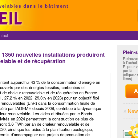
velables dans le bâtiment
ntact
Plein-
 1350 nouvelles installations produiront
Retrouve
elable et de récupération
à l’achat
Et pour 
par là.
(cliquez s
liens)
entent aujourd’hui 43 % de la consommation d’énergie en
ouverts par des énergies fossiles, carbonées et
rt de chaleur renouvelable et de récupération en France
, 27,2 % en 2022, 29,6% en 2023) pour un objectif fixé
s renouvelables (EnR) dans la consommation finale de
péré par l’ADEME depuis 2009, contribue à la dynamique
News
leur renouvelable. Les aides attribuées par le Fonds
ivités en 2024 permettront la construction de plus de
iront 3,6 TWh par an de chaleur renouvelable et de
, ainsi que les aides à la planification écologique,
ermis d’accompagner des projets de production de