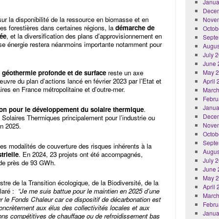
Janua
Dece
ur la disponibilité de la ressource en biomasse et en
Nove
tes forestières dans certaines régions, la
démarche de
Octob
ée
, et la diversification des plans d’approvisionnement en
Septe
e énergie restera néanmoins importante notamment pour
Augus
July 
June 
a géothermie profonde et de surface
reste un axe
May 
œuvre du plan d’actions lancé en février 2023 par l’Etat et
April
aires en France métropolitaine et d’outre-mer.
March
Febru
Janua
ion pour le développement du solaire thermique
.
Dece
s Solaires Thermiques principalement pour l’industrie ou
Nove
en 2025.
Octob
Septe
les modalités de couverture des risques inhérents à la
Augus
trielle
. En 2024, 23 projets ont été accompagnés,
July 
 de près de 93 GWh.
June 
May 
istre de la Transition écologique, de la Biodiversité, de la
April
laré :
“Je me suis battue pour le maintien en 2025 d’une
March
r le Fonds Chaleur car ce dispositif de décarbonation est
Febru
 concrètement aux élus des collectivités locales et aux
Janua
ions compétitives de chauffage ou de refroidissement bas