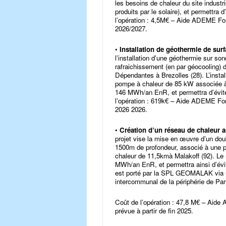
les besoins de chaleur du site indus
produits par le solaire), et permettra
l’opération : 4,5M€ – Aide ADEME Fon
2026/2027.
•
Installation de géothermie de sur
l’installation d’une géothermie sur so
rafraichissement (en par géocooling
Dépendantes à Brezolles (28). L’inst
pompe à chaleur de 85 kW associée à 
146 MWh/an EnR, et permettra d’évite
l’opération : 619k€ – Aide ADEME Fon
2026 2026.
•
Création d’un réseau de chaleur a
projet vise la mise en œuvre d’un dou
1500m de profondeur, associé à une p
chaleur de 11,5kmà Malakoff (92). Le 
MWh/an EnR, et permettra ainsi d’évit
est porté par la SPL GEOMALAK via 
intercommunal de la périphérie de Par
Coût de l’opération : 47,8 M€ – Aide
prévue à partir de fin 2025.