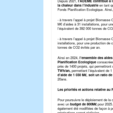
Depuis 2021,
l’ADEME contribue à la
la chaleur dans l’industrie
en tant q
Fonds Planification Ecologique. Ainsi
- à travers l’appel à projet Biomasse C
M€ d’aides à 31 installations, pour u
l’équivalent de 392 000 tonnes de CO2
- à travers l’appel à projet Biomasse
installations, pour une production de
tonnes de CO2 évités par an.
Ainsi en 2024,
l’ensemble des aides
Planification Ecologique
consacrées
près de 1400 projets, qui permettron
TWh/an,
permettant l’équivalent de 
d’aide de 1 030 M€
,
soit un ratio d
20ans.
Les priorités et actions relative a
Pour poursuivre le déploiement de la c
avec un
budget de 800M€
pour 2025.
également été modifiées de façon à p
priorisations seront réalisées.