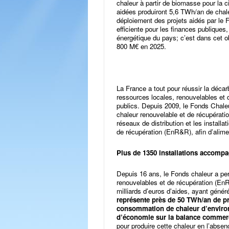
chaleur à partir de biomasse pour la ci
aidées produiront 5,6 TWh/an de chale
déploiement des projets aidés par le 
efficiente pour les finances publiques
énergétique du pays; c’est dans cet ob
800 M€ en 2025.
La France a tout pour réussir la déca
ressources locales, renouvelables et de
publics. Depuis 2009, le Fonds Chaleu
chaleur renouvelable et de récupération
réseaux de distribution et les installa
de récupération (EnR&R), afin d’aliment
Plus de 1350 installations accompa
Depuis 16 ans, le Fonds chaleur a perm
renouvelables et de récupération (En
milliards d’euros d’aides, ayant génér
représente près de 50 TWh/an de pr
consommation de chaleur d’environ
d’économie sur la balance commer
pour produire cette chaleur en l’absen