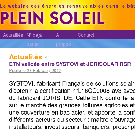
Le webzine des énergies renouvelables dans le bâ
Actualités
N° déjà
A
Contact
parus
propos
Actualités
»
ETN validée entre SYSTOVI et JORISOLAR RSR
Publié le 28 February 2017
SYSTOVI, fabricant Français de solutions solair
d’obtenir la certification n°L16CC0008-av3 av
du fabricant JORIS IDE. Cette ETN conforte l
sur le marché des grandes toitures agricoles et
une couverture en bac acier, et apporte la con
différents acteurs du secteur : maître d’ouvrag
installateurs, investisseurs, banquiers, prescrip