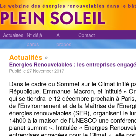
Le webzine des énergies renouvelables dans le bâ
Actualités
N° déjà
A
Contact
parus
propos
Actualités
»
Energies Renouvelables : les entreprises engagé
Publié le 27 November 2017
Dans le cadre du Sommet sur le Climat initié pa
République, Emmanuel Macron, et intitulé « O
qui se tiendra le 12 décembre prochain à Pari
de l’Environnement et de la Maîtrise de l’Energ
énergies renouvelables (SER), organisent le l
14h00 à la maison de l’UNESCO une conférenc
planet summit ». Intitulée « Energies Renouvela
entreprises engagées pour le Climat », elle port