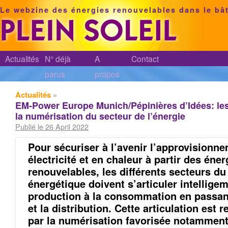
Le webzine des énergies renouvelables dans le bâ
Actualités
N° déjà
A
Contact
parus
propos
Actualités
»
EM-Power Europe Munich/Pépinières d’Idées: les
la numérisation du secteur de l’énergie
Publié le 26 April 2022
Pour sécuriser à l’avenir l’approvisionn
électricité et en chaleur à partir des éner
renouvelables, les différents secteurs d
énergétique doivent s’articuler intellige
production à la consommation en passant
et la distribution. Cette articulation est 
par la numérisation favorisée notamment 