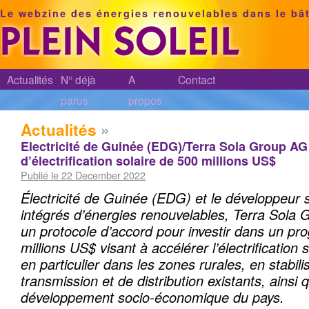
Le webzine des énergies renouvelables dans le bâ
Actualités
N° déjà
A
Contact
parus
propos
Actualités
»
Electricité de Guinée (EDG)/Terra Sola Group A
d’électrification solaire de 500 millions US$
Publié le 22 December 2022
Électricité de Guinée
(EDG) et le développeur s
intégrés d’énergies renouvelables, Terra Sola 
un protocole d’accord pour investir dans un p
millions US$ visant à accélérer l’électrification 
en particulier dans les zones rurales, en stabil
transmission et de distribution existants, ainsi 
développement socio-économique du pays.