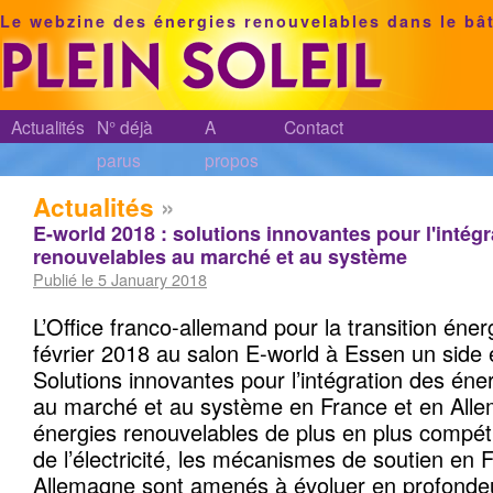
Le webzine des énergies renouvelables dans le bâ
Actualités
N° déjà
A
Contact
parus
propos
Actualités
»
E-world 2018 : solutions innovantes pour l'intég
renouvelables au marché et au système
Publié le 5 January 2018
L’Office franco-allemand pour la transition éner
février 2018 au salon E-world à Essen un side ev
Solutions innovantes pour l’intégration des éne
au marché et au système en France et en All
énergies renouvelables de plus en plus compéti
de l’électricité, les mécanismes de soutien en 
Allemagne sont amenés à évoluer en profondeu