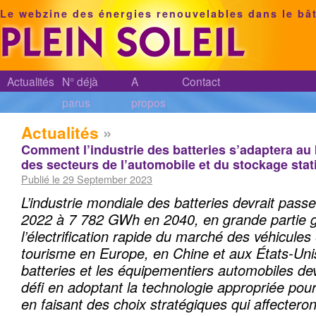
Le webzine des énergies renouvelables dans le bâ
Actualités
N° déjà
A
Contact
parus
propos
Actualités
»
Comment l’industrie des batteries s’adaptera a
des secteurs de l’automobile et du stockage stat
Publié le 29 September 2023
L’industrie mondiale des batteries devrait pas
2022 à 7 782 GWh en 2040, en grande partie 
l’électrification rapide du marché des véhicules
tourisme en Europe, en Chine et aux États-Unis
batteries et les équipementiers automobiles de
défi en adoptant la technologie appropriée pour
en faisant des choix stratégiques qui affecteron