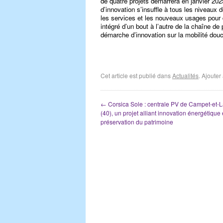
de quatre projets démarrera en janvier 2025
d’innovation s’insuffle à tous les niveaux d
les services et les nouveaux usages pour 
intégré d’un bout à l’autre de la chaîne de
démarche d’innovation sur la mobilité do
Cet article est publié dans
Actualités
. Ajoute
←
Corsica Sole : centrale PV de Campet-et-
(40), un projet alliant innovation énergétique 
préservation du patrimoine