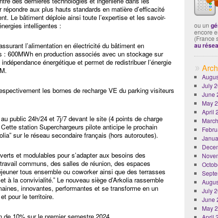
tré des dernières technologies et ingénierie dans les
r répondre aux plus hauts standards en matière d’efficacité
t. Le bâtiment déploie ainsi toute l’expertise et les savoir-
énergies intelligentes :
ou un
gé
encore es
(France 
ssurant l’alimentation en électricité du bâtiment en
au rése
us : 600MWh en production associés avec un stockage sur
indépendance énergétique et permet de redistribuer l’énergie
Arch
OM.
Augus
July 
espectivement les bornes de recharge VE du parking visiteurs
June 
May 
April
u public 24h/24 et 7j/7 devant le site (4 points de charge
March
tte station Superchargeurs pilote anticipe le prochain
Febru
ia” sur le réseau secondaire français (hors autoroutes).
Janua
Dece
 ouverts et modulables pour s’adapter aux besoins des
Nove
travail communs, des salles de réunion, des espaces
Octob
jeuner tous ensemble ou coworker ainsi que des terrasses
Septe
et à la convivialité.” Le nouveau siège d’Arkolia rassemble
Augus
maines, innovantes, performantes et se transforme en un
July 
t pour le territoire.
June 
May 
ion de 10% sur le premier semestre 2024
April