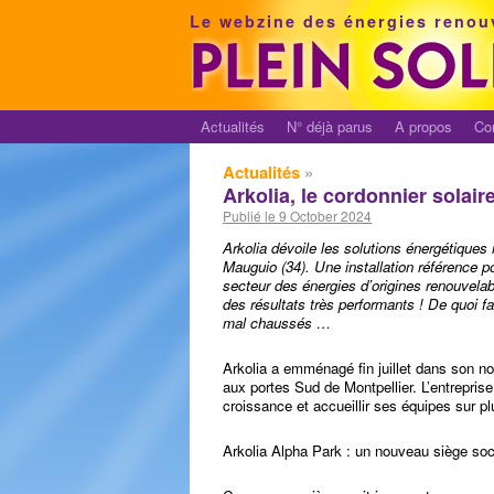
Le webzine des énergies renou
Actualités
N° déjà parus
A propos
Co
Actualités
»
Arkolia, le cordonnier solai
Publié le 9 October 2024
Arkolia dévoile les solutions énergétiques
Mauguio (34). Une installation référence 
secteur des énergies d’origines renouvela
des résultats très performants ! De quoi fa
mal chaussés …
Arkolia a emménagé fin juillet dans son n
aux portes Sud de Montpellier. L’entrepri
croissance et accueillir ses équipes sur pl
Arkolia Alpha Park : un nouveau siège socia