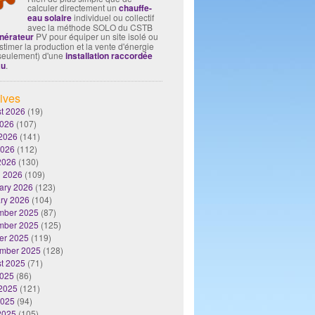
calculer directement un
chauffe-
eau solaire
individuel ou collectif
avec la méthode SOLO du CSTB
nérateur
PV pour équiper un site isolé ou
timer la production et la vente d'énergie
seulement) d'une
installation raccordée
au
.
ives
t 2026
(19)
2026
(107)
2026
(141)
2026
(112)
 2026
(130)
 2026
(109)
ary 2026
(123)
ry 2026
(104)
mber 2025
(87)
mber 2025
(125)
er 2025
(119)
mber 2025
(128)
t 2025
(71)
2025
(86)
2025
(121)
2025
(94)
 2025
(105)