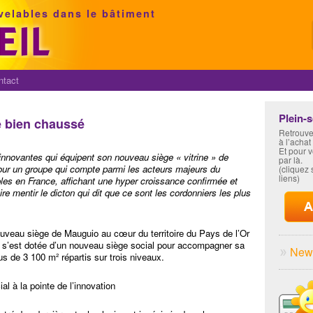
velables dans le bâtiment
ntact
Plein-
re bien chaussé
Retrouve
à l’achat
Et pour 
 innovantes qui équipent son nouveau siège « vitrine » de
par là.
pour un groupe qui compte parmi les acteurs majeurs du
(cliquez s
liens)
bles en France, affichant une hyper croissance confirmée et
ire mentir le dicton qui dit que ce sont les cordonniers les plus
ouveau siège de Mauguio au cœur du territoire du Pays de l’Or
se s’est dotée d’un nouveau siège social pour accompagner sa
News
us de 3 100 m² répartis sur trois niveaux.
l à la pointe de l’innovation