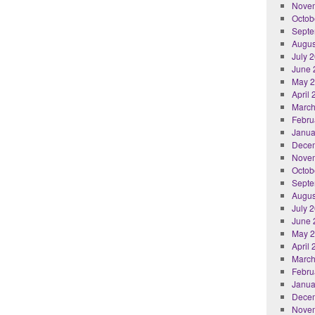
Nove
Octob
Septe
Augus
July 
June 
May 
April
March
Febru
Janua
Dece
Nove
Octob
Septe
Augus
July 
June 
May 
April
March
Febru
Janua
Dece
Nove