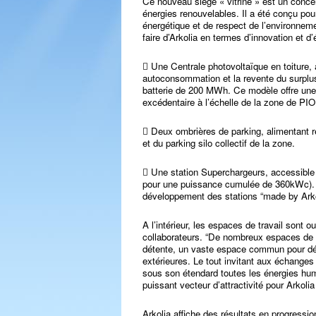
Ce nouveau siège « vitrine » est un concen
énergies renouvelables. Il a été conçu pou
énergétique et de respect de l’environnemen
faire d’Arkolia en termes d’innovation et d’
 Une Centrale photovoltaïque en toiture, a
autoconsommation et la revente du surpl
batterie de 200 MWh. Ce modèle offre une 
excédentaire à l’échelle de la zone de PI
 Deux ombrières de parking, alimentant r
et du parking silo collectif de la zone.
 Une station Superchargeurs, accessible a
pour une puissance cumulée de 360kWc). Ce
développement des stations “made by Arkol
A l’intérieur, les espaces de travail sont
collaborateurs. “De nombreux espaces de 
détente, un vaste espace commun pour dé
extérieures. Le tout invitant aux échanges 
sous son étendard toutes les énergies hu
puissant vecteur d’attractivité pour Arkolia e
Arkolia affiche des résultats en progress