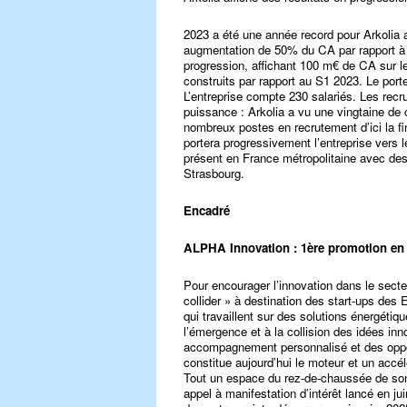
2023 a été une année record pour Arkolia a
augmentation de 50% du CA par rapport à 
progression, affichant 100 m€ de CA sur l
construits par rapport au S1 2023. Le port
L’entreprise compte 230 salariés. Les rec
puissance : Arkolia a vu une vingtaine de 
nombreux postes en recrutement d’ici la fin
portera progressivement l’entreprise vers 
présent en France métropolitaine avec des
Strasbourg.
Encadré
ALPHA Innovation : 1ère promotion en j
Pour encourager l’innovation dans le secte
collider » à destination des start-ups des 
qui travaillent sur des solutions énergéti
l’émergence et à la collision des idées i
accompagnement personnalisé et des opp
constitue aujourd’hui le moteur et un accé
Tout un espace du rez-de-chaussée de son
appel à manifestation d’intérêt lancé en j