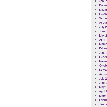
Janua
Dece
Nove
Octob
Septe
Augus
July 
June 
May 
April
March
Febru
Janua
Dece
Nove
Octob
Septe
Augus
July 
June 
May 
April
March
Febru
Janua