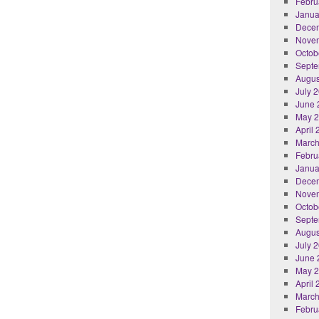
Febru
Janua
Dece
Nove
Octob
Septe
Augus
July 
June 
May 
April
March
Febru
Janua
Dece
Nove
Octob
Septe
Augus
July 
June 
May 
April
March
Febru