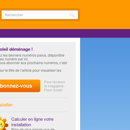
soleil déménage !
z les derniers numéros parus, disponible
 au numéro par ici.
vous abonner aux prochains numéros, c’est
ur le titre de l’article pour visualiser les
letter
Calculer en ligne votre
installation
Rien de plus simple que de