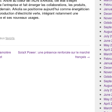
. Ancré au coeur de l’ADN d’Arkolia, cet état d’esprit
e l’entreprise et fait émerger les collaborations, les produits,
Febru
demain. Arkolia se positionne aujourd’hui comme énergéticien
Janua
 production d’électricité verte, intégrant notamment une
Dece
uce et ses nouveaux usages.
Nove
Octob
Septe
Augus
July 
r aux
favoris
.
June 
May 
April
Lamolère
SolaX Power : une présence renforcée sur le marché
March
et
français
→
Febru
Janua
Dece
Nove
Octob
Septe
Augus
July 
June 
May 
April
March