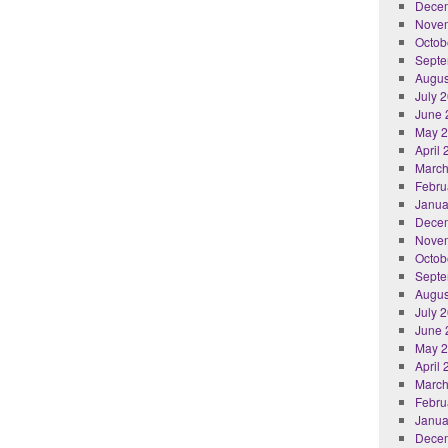
Dece
Nove
Octob
Septe
Augus
July 
June 
May 
April
March
Febru
Janua
Dece
Nove
Octob
Septe
Augus
July 
June 
May 
April
March
Febru
Janua
Dece