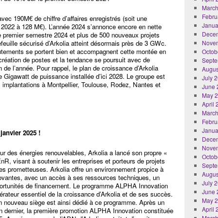
March
Febru
vec 190M€ de chiffre d’affaires enregistrés (soit une
Janua
2022 à 128 M€). L’année 2024 s’annonce encore en nette
Dece
e premier semestre 2024 et plus de 500 nouveaux projets
efeuille sécurisé d’Arkolia atteint désormais près de 3 GWc.
Nove
rutements se portent bien et accompagnent cette montée en
Octob
création de postes et la tendance se poursuit avec de
Septe
 de l’année. Pour rappel, le plan de croissance d’Arkolia
Augus
le Gigawatt de puissance installée d’ici 2028. Le groupe est
July 
 implantations à Montpellier, Toulouse, Rodez, Nantes et
June 
May 
April
March
Febru
Janua
anvier 2025 !
Dece
Nove
ur des énergies renouvelables, Arkolia a lancé son propre «
Octob
EnR, visant à soutenir les entreprises et porteurs de projets
Septe
ques prometteuses. Arkolia offre un environnement propice à
Augus
nnovantes, avec un accès à ses ressources techniques, un
July 
ortunités de financement. Le programme ALPHA Innovation
June 
lérateur essentiel de la croissance d’Arkolia et de ses succès.
May 
 nouveau siège est ainsi dédié à ce programme. Après un
April
uin dernier, la première promotion ALPHA Innovation constituée
March