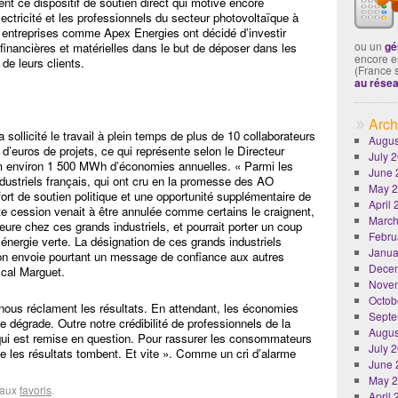
ent ce dispositif de soutien direct qui motive encore
ctricité et les professionnels du secteur photovoltaïque à
 entreprises comme Apex Energies ont décidé d’investir
ou un
gé
nancières et matérielles dans le but de déposer dans les
encore es
de leurs clients.
(France 
au rése
Arch
sollicité le travail à plein temps de plus de 10 collaborateurs
Augus
d’euros de projets, ce qui représente selon le Directeur
July 
environ 1 500 MWh d’économies annuelles. « Parmi les
June 
dustriels français, qui ont cru en la promesse des AO
May 
ort de soutien politique et une opportunité supplémentaire de
April
ette cession venait à être annulée comme certains le craignent,
March
eure chez ces grands industriels, et pourrait porter un coup
Febru
’énergie verte. La désignation de ces grands industriels
Janua
 envoie pourtant un message de confiance aux autres
Dece
scal Marguet.
Nove
Octob
s nous réclament les résultats. En attendant, les économies
Septe
e dégrade. Outre notre crédibilité de professionnels de la
Augus
 qui est remise en question. Pour rassurer les consommateurs
July 
ue les résultats tombent. Et vite ». Comme un cri d’alarme
June 
May 
r aux
favoris
.
April