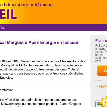
velables dans le bâtiment
ntact
Plein-
al Marguet d'Apex Energie en lanceur
Retrouve
à l’achat
Et pour 
par là.
(cliquez s
 18 avril 2018, Sébastien Lecornu annonçait les résultats des
liens)
t. Mais quid de l’AO autoconsommation, dans l’attente depuis
deuxième période d’appel d’offres soient désignés ? Un tel
’est pas sans conséquences pour les entreprises spécialisées
Energies.
News
sommation
s environ deux ans, stimule la mise en concurrence des
 les kilowattheures autoconsommés pendant 10 ans. Gage de