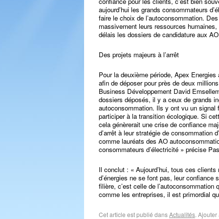
confiance pour les clients, c’est bien souv
aujourd’hui les grands consommateurs d’éle
faire le choix de l’autoconsommation. Des
massivement leurs ressources humaines, fi
délais les dossiers de candidature aux AO 
Des projets majeurs à l’arrêt
Pour la deuxième période, Apex Energies a 
afin de déposer pour près de deux millions 
Business Développement David Emsellem 
dossiers déposés, il y a ceux de grands in
autoconsommation. Ils y ont vu un signal f
participer à la transition écologique. Si c
cela génèrerait une crise de confiance maj
d’arrêt à leur stratégie de consommation d
comme lauréats des AO autoconsommation
consommateurs d’électricité » précise Pa
Il conclut : « Aujourd’hui, tous ces client
d’énergies ne se font pas, leur confiance s
filière, c’est celle de l’autoconsommation
comme les entreprises, il est primordial q
Cet article est publié dans
Actualités
. Ajoute