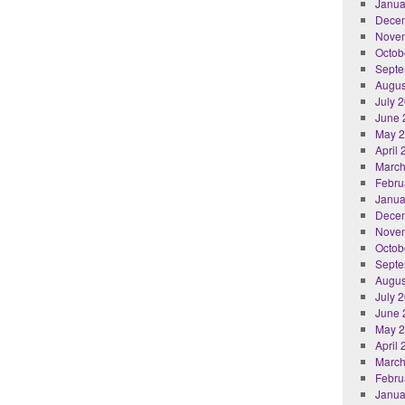
Janua
Dece
Nove
Octob
Septe
Augus
July 
June 
May 
April
March
Febru
Janua
Dece
Nove
Octob
Septe
Augus
July 
June 
May 
April
March
Febru
Janua