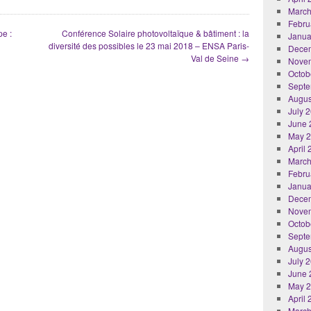
March
Febru
pe :
Conférence Solaire photovoltaïque & bâtiment : la
Janua
diversité des possibles le 23 mai 2018 – ENSA Paris-
Dece
Val de Seine
→
Nove
Octob
Septe
Augus
July 
June 
May 
April
March
Febru
Janua
Dece
Nove
Octob
Septe
Augus
July 
June 
May 
April
March