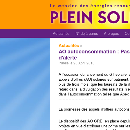
Le webzine des énergies renou
Actualités
N° déjà parus
A propos
Co
Actualités
»
AO autoconsommation : Pasc
d'alerte
Publié le 25 April 2018
A l’occasion du lancement du GT solaire le
appels d’offres (AO) solaires sur bâtimen
plus de trois mois, que les lauréats de la 
retard dans la divulgation des résultats n
dans l’autoconsommation telles que Apex 
La promesse des appels d’offres autocon
Le dispositif des AO CRE, en place depui
projets en vue d’attribuer une prime sur