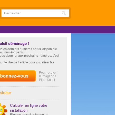
soleil déménage !
z les derniers numéros parus, disponible
 au numéro par ici.
vous abonner aux prochains numéros, c’est
ur le titre de l’article pour visualiser les
letter
Calculer en ligne votre
installation
Rien de plus simple que de