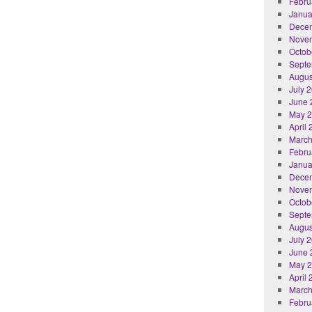
Febru
Janua
Dece
Nove
Octob
Septe
Augus
July 
June 
May 
April
March
Febru
Janua
Dece
Nove
Octob
Septe
Augus
July 
June 
May 
April
March
Febru