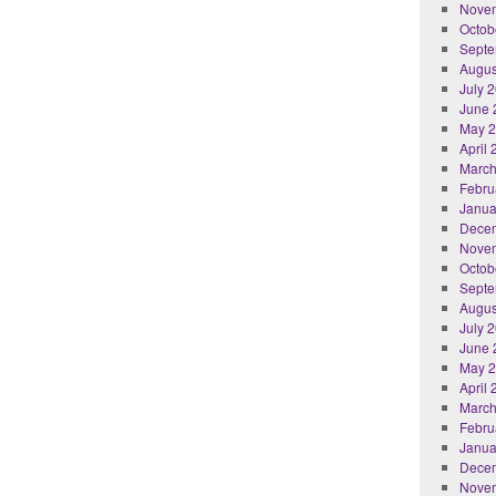
Nove
Octob
Septe
Augus
July 
June 
May 
April
March
Febru
Janua
Dece
Nove
Octob
Septe
Augus
July 
June 
May 
April
March
Febru
Janua
Dece
Nove