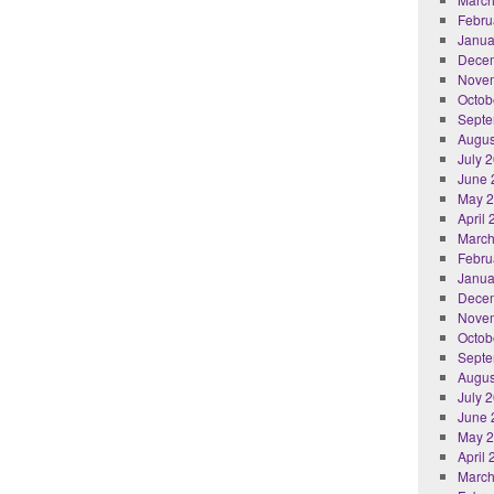
Febru
Janua
Dece
Nove
Octob
Septe
Augus
July 
June 
May 
April
March
Febru
Janua
Dece
Nove
Octob
Septe
Augus
July 
June 
May 
April
March