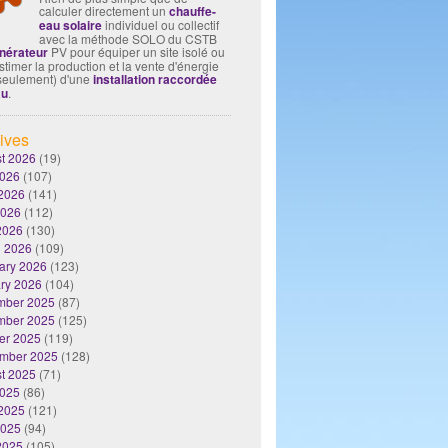
calculer directement un
chauffe-
eau solaire
individuel ou collectif
avec la méthode SOLO du CSTB
nérateur
PV pour équiper un site isolé ou
timer la production et la vente d'énergie
seulement) d'une
installation raccordée
au
.
ives
t 2026
(19)
2026
(107)
2026
(141)
2026
(112)
 2026
(130)
 2026
(109)
ary 2026
(123)
ry 2026
(104)
mber 2025
(87)
mber 2025
(125)
er 2025
(119)
mber 2025
(128)
t 2025
(71)
2025
(86)
2025
(121)
2025
(94)
 2025
(105)