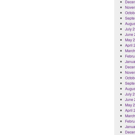
Dece
Nove
Octob
Septe
Augus
July 
June 
May 
April
March
Febru
Janua
Dece
Nove
Octob
Septe
Augus
July 
June 
May 
April
March
Febru
Janua
Dece