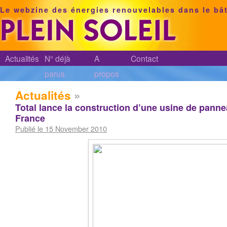
Le webzine des énergies renouvelables dans le bâ
Actualités
N° déjà
A
Contact
parus
propos
Actualités
»
Total lance la construction d’une usine de panne
France
Publié le 15 November 2010