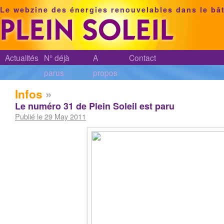
Le webzine des énergies renouvelables dans le bâ
Actualités
N° déjà
A
Contact
parus
propos
Infos
»
Le numéro 31 de Plein Soleil est paru
Publié le 29 May 2011