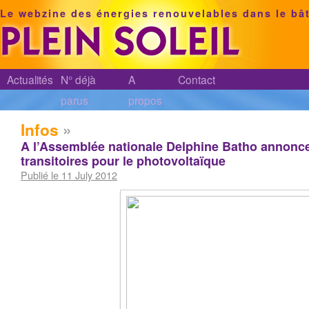
Le webzine des énergies renouvelables dans le bâ
Actualités
N° déjà
A
Contact
parus
propos
Infos
»
A l’Assemblée nationale Delphine Batho annonc
transitoires pour le photovoltaïque
Publié le 11 July 2012